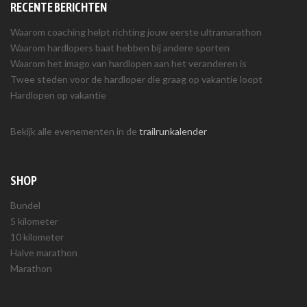
RECENTE BERICHTEN
Waarom coaching helpt richting jouw eerste ultramarathon
Waarom hardlopers baat hebben bij andere sporten
Waarom het imago van hardlopen aan het veranderen is
Twee steden voor de hardloper die graag op vakantie loopt
Hardlopen op vakantie
Bekijk alle evenementen in de
trailrunkalender
SHOP
Bundel
5 kilometer
10 kilometer
Halve marathon
Marathon