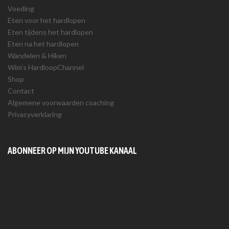
Voeding
Eten voor het hardlopen
Eten tijdens het hardlopen
Eten na het hardlopen
Wandelen & Hiken
Wim’s HardloopChannel
Shop
Contact
Algemene voorwaarden coaching
Privacyverklaring
ABONNEER OP MIJN YOUTUBE KANAAL