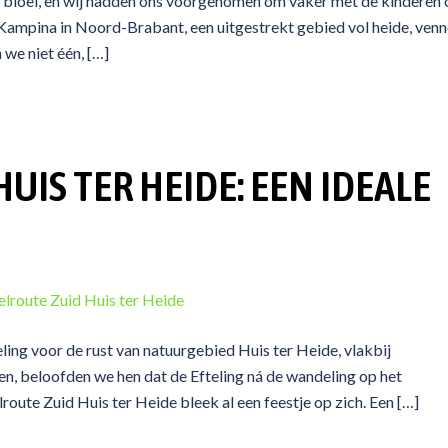
 in bloei, en wij hadden ons voorgenomen om vaker met de kinderen
Kampina in Noord-Brabant, een uitgestrekt gebied vol heide, ven
 we niet één, […]
IS TER HEIDE: EEN IDEALE
ling voor de rust van natuurgebied Huis ter Heide, vlakbij
, beloofden we hen dat de Efteling ná de wandeling op het
route Zuid Huis ter Heide bleek al een feestje op zich. Een […]