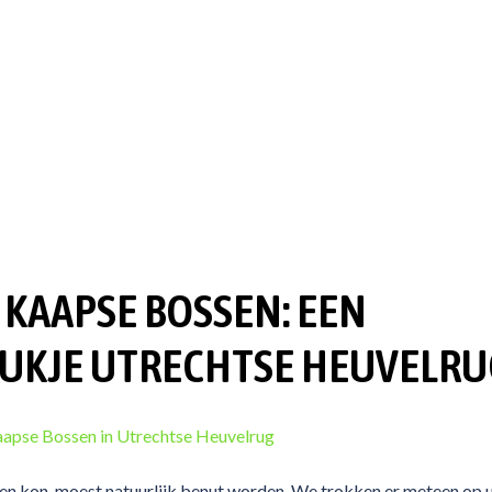
KAAPSE BOSSEN: EEN
TUKJE UTRECHTSE HEUVELRU
en kon, moest natuurlijk benut worden. We trokken er meteen op u