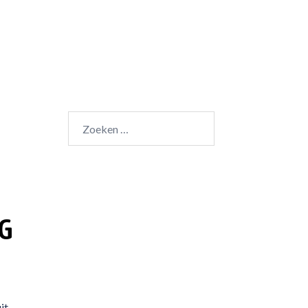
Zoeken
naar:
G
it