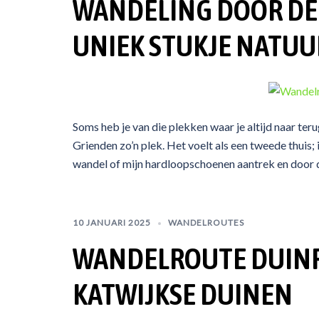
WANDELING DOOR DE
UNIEK STUKJE NATUU
Soms heb je van die plekken waar je altijd naar ter
Grienden zo’n plek. Het voelt als een tweede thuis;
wandel of mijn hardloopschoenen aantrek en door d
10 JANUARI 2025
WANDELROUTES
WANDELROUTE DUINRO
KATWIJKSE DUINEN