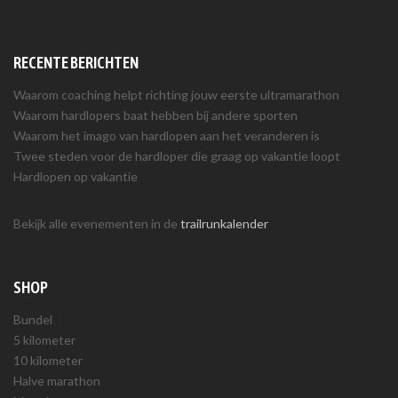
RECENTE BERICHTEN
Waarom coaching helpt richting jouw eerste ultramarathon
Waarom hardlopers baat hebben bij andere sporten
Waarom het imago van hardlopen aan het veranderen is
Twee steden voor de hardloper die graag op vakantie loopt
Hardlopen op vakantie
Bekijk alle evenementen in de
trailrunkalender
SHOP
Bundel
5 kilometer
10 kilometer
Halve marathon