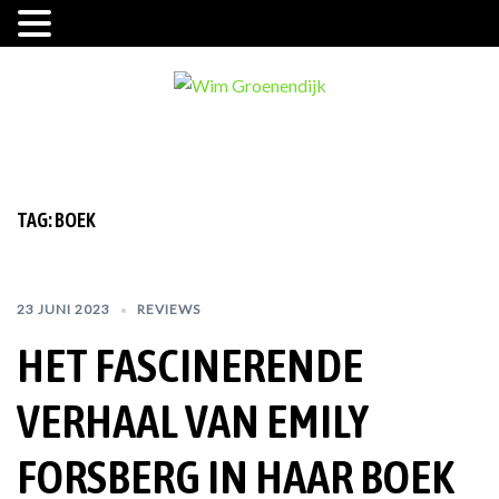
Ga
naar
de
inhoud
TAG:
BOEK
23 JUNI 2023
REVIEWS
HET FASCINERENDE
VERHAAL VAN EMILY
FORSBERG IN HAAR BOEK