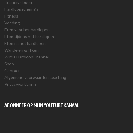
Trainingslopen
Hardloopschema’s
Fitness
Voeding
Eten voor het hardlopen
Eten tijdens het hardlopen
Eten na het hardlopen
Wandelen & Hiken
Wim’s HardloopChannel
Shop
Contact
Algemene voorwaarden coaching
Privacyverklaring
ABONNEER OP MIJN YOUTUBE KANAAL