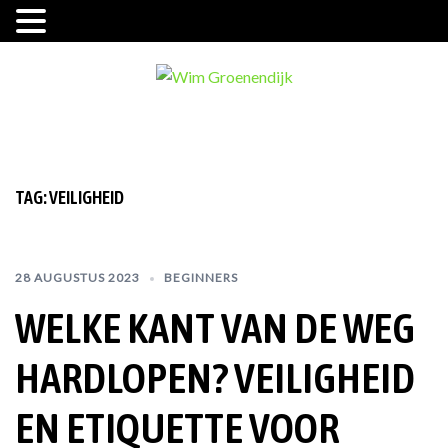
Ga
naar
de
inhoud
TAG:
VEILIGHEID
28 AUGUSTUS 2023
BEGINNERS
WELKE KANT VAN DE WEG
HARDLOPEN? VEILIGHEID
EN ETIQUETTE VOOR