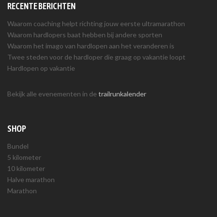
RECENTE BERICHTEN
Waarom coaching helpt richting jouw eerste ultramarathon
Waarom hardlopers baat hebben bij andere sporten
Waarom het imago van hardlopen aan het veranderen is
Twee steden voor de hardloper die graag op vakantie loopt
Hardlopen op vakantie
Bekijk alle evenementen in de
trailrunkalender
SHOP
Bundel
5 kilometer
10 kilometer
Halve marathon
Marathon