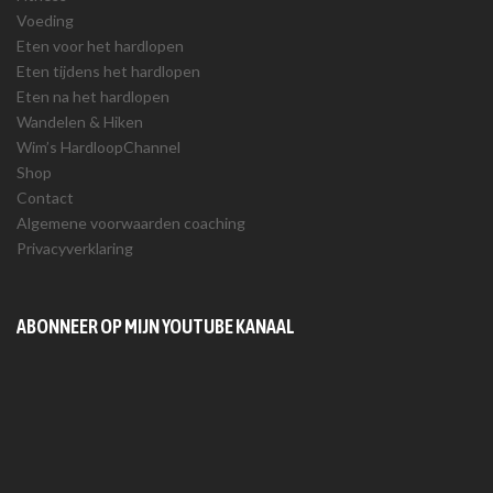
Voeding
Eten voor het hardlopen
Eten tijdens het hardlopen
Eten na het hardlopen
Wandelen & Hiken
Wim’s HardloopChannel
Shop
Contact
Algemene voorwaarden coaching
Privacyverklaring
ABONNEER OP MIJN YOUTUBE KANAAL