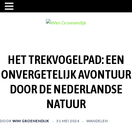
Ga
naar
de
inhoud
HET TREKVOGELPAD: EEN
ONVERGETELIJK AVONTUUR
DOOR DE NEDERLANDSE
NATUUR
DOOR
WIM GROENENDIJK
31 MEI 2024
WANDELEN