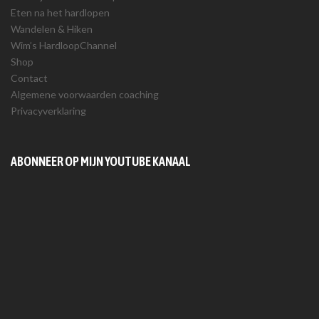
Eten na het hardlopen
Wandelen & Hiken
Wim’s HardloopChannel
Shop
Contact
Algemene voorwaarden coaching
Privacyverklaring
ABONNEER OP MIJN YOUTUBE KANAAL