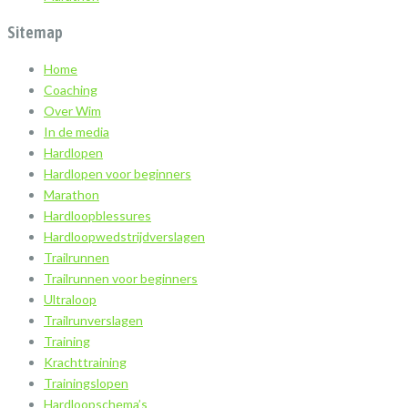
Sitemap
Home
Coaching
Over Wim
In de media
Hardlopen
Hardlopen voor beginners
Marathon
Hardloopblessures
Hardloopwedstrijdverslagen
Trailrunnen
Trailrunnen voor beginners
Ultraloop
Trailrunverslagen
Training
Krachttraining
Trainingslopen
Hardloopschema’s