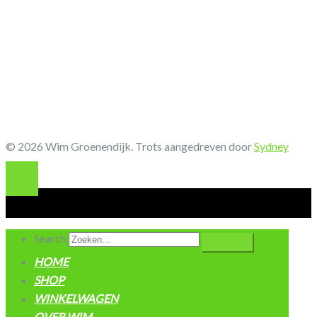
© 2026 Wim Groenendijk. Trots aangedreven door
Sydney
Search
HOME
SHOP
WINKELWAGEN
OVER WIM