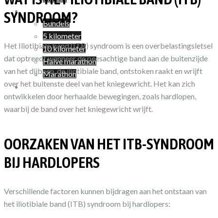
Shop
SYNDROOM?
Bundels
5 kilometer
Het Iliotibiale band (ITB) syndroom is een overbelastingsletsel
10 kilometer
dat optreedt wanneer de peesachtige band aan de buitenzijde
Halve marathon
van het dijbeen, de iliotibiale band, ontstoken raakt en wrijft
Marathon
over het buitenste deel van het kniegewricht. Het kan zich
Winkelwagen
ontwikkelen door herhaalde bewegingen, zoals hardlopen,
waarbij de band over het kniegewricht wrijft.
OORZAKEN VAN HET ITB-SYNDROOM
BIJ HARDLOPERS
Verschillende factoren kunnen bijdragen aan het ontstaan van
het iliotibiale band (ITB) syndroom bij hardlopers: