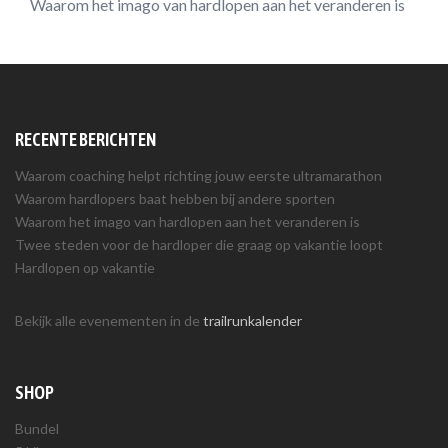
Waarom het imago van hardlopen aan het veranderen is
RECENTE BERICHTEN
Waarom coaching helpt richting jouw eerste ultramarathon
Waarom hardlopers baat hebben bij andere sporten
Waarom het imago van hardlopen aan het veranderen is
Twee steden voor de hardloper die graag op vakantie loopt
Hardlopen op vakantie
Bekijk alle evenementen in de
trailrunkalender
SHOP
Bundel