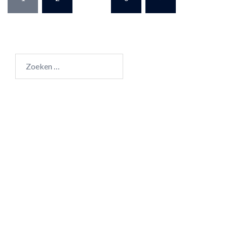
paginering
Zoeken
naar: