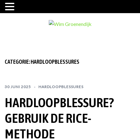
Ga
naar
de
inhoud
CATEGORIE:
HARDLOOPBLESSURES
30 JUNI 2025
HARDLOOPBLESSURES
HARDLOOPBLESSURE?
GEBRUIK DE RICE-
METHODE