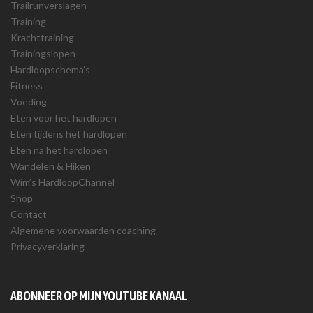
Trailrunverslagen
Training
Krachttraining
Trainingslopen
Hardloopschema’s
Fitness
Voeding
Eten voor het hardlopen
Eten tijdens het hardlopen
Eten na het hardlopen
Wandelen & Hiken
Wim’s HardloopChannel
Shop
Contact
Algemene voorwaarden coaching
Privacyverklaring
ABONNEER OP MIJN YOUTUBE KANAAL