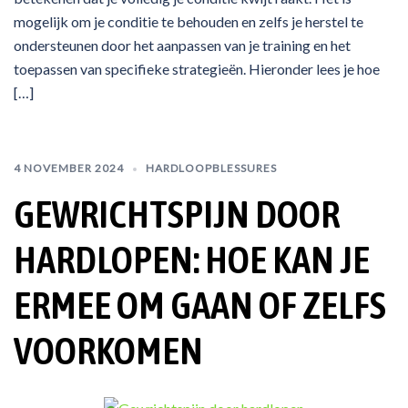
mogelijk om je conditie te behouden en zelfs je herstel te
ondersteunen door het aanpassen van je training en het
toepassen van specifieke strategieën. Hieronder lees je hoe
[…]
4 NOVEMBER 2024
HARDLOOPBLESSURES
GEWRICHTSPIJN DOOR
HARDLOPEN: HOE KAN JE
ERMEE OM GAAN OF ZELFS
VOORKOMEN