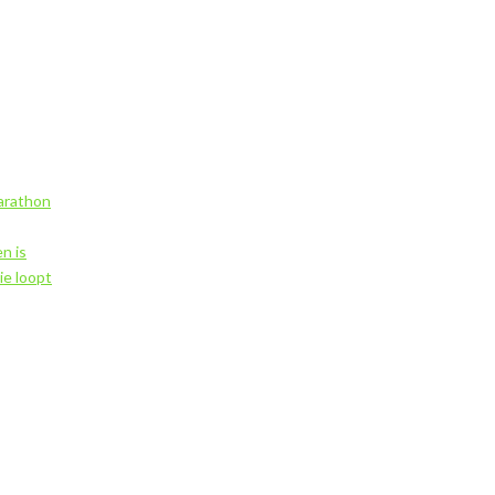
marathon
n is
ie loopt