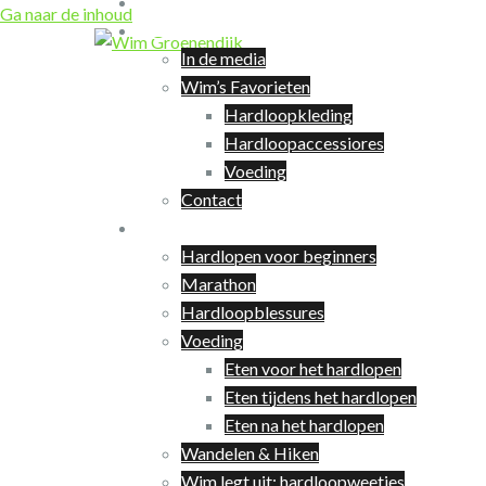
Coaching
Ga naar de inhoud
Over Wim
In de media
Wim’s Favorieten
Hardloopkleding
Hardloopaccessiores
Voeding
Contact
Hardlopen
Hardlopen voor beginners
Marathon
Hardloopblessures
Voeding
Eten voor het hardlopen
Eten tijdens het hardlopen
Eten na het hardlopen
Wandelen & Hiken
Wim legt uit: hardloopweetjes