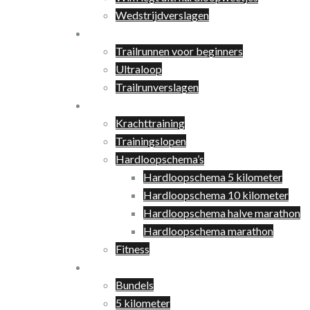
Wedstrijdverslagen
Trailrunnen
Trailrunnen voor beginners
Ultraloop
Trailrunverslagen
Training
Krachttraining
Trainingslopen
Hardloopschema’s
Hardloopschema 5 kilometer
Hardloopschema 10 kilometer
Hardloopschema halve marathon
Hardloopschema marathon
Fitness
Shop
Bundels
5 kilometer