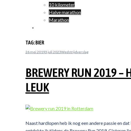
10 kilometer
Halve marathon
Marathon
Winkelwagen
TAG:
BIER
26 mei 2019
3 juli 2023
Wedstrijdverslag
BREWERY RUN 2019 – 
LEUK
Naast hardlopen heb ik nog een andere passie en dat 
ontdekte ik tijdens de Brewery Run 2019. Gisteren l