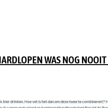
HARDLOPEN WAS NOG NOOIT
is bier drinken. Hoe vet is het dan om deze twee te combineren!? H
iep ik samen met vriend en beginnend hardlooptalent Ronald de Br