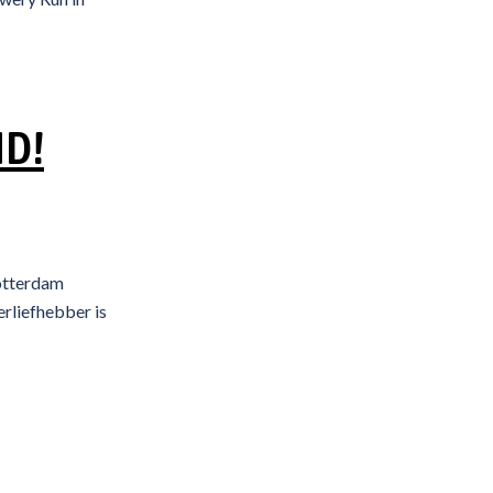
ND!
Rotterdam
erliefhebber is