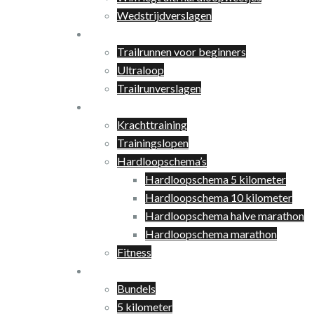
Wedstrijdverslagen
Trailrunnen
Trailrunnen voor beginners
Ultraloop
Trailrunverslagen
Training
Krachttraining
Trainingslopen
Hardloopschema’s
Hardloopschema 5 kilometer
Hardloopschema 10 kilometer
Hardloopschema halve marathon
Hardloopschema marathon
Fitness
Shop
Bundels
5 kilometer