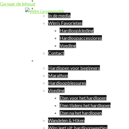
Coaching
Ga naar de inhoud
Over Wim
In de media
Wim’s Favorieten
Hardloopkleding
Hardloopaccessiores
Voeding
Contact
Hardlopen
Hardlopen voor beginners
Marathon
Hardloopblessures
Voeding
Eten voor het hardlopen
Eten tijdens het hardlopen
Eten na het hardlopen
Wandelen & Hiken
Wim legt uit: hardloopweetjes