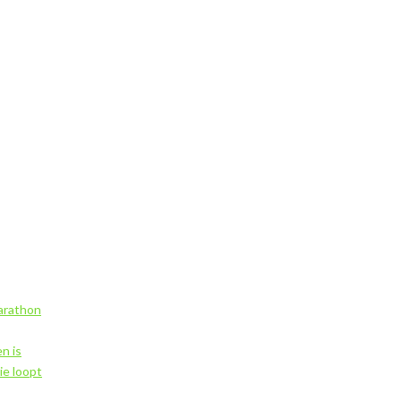
marathon
n is
ie loopt