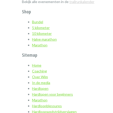
Bekijk alle evenementen in de
trailrunkalender
Shop
Bundel
5 kilometer
10 kilometer
Halve marathon
Marathon
Sitemap
Home
Coaching
Over Wim
In de media
Hardlopen
Hardlopen voor beginners
Marathon
Hardloopblessures
Hardloopwedstrijdverslagen