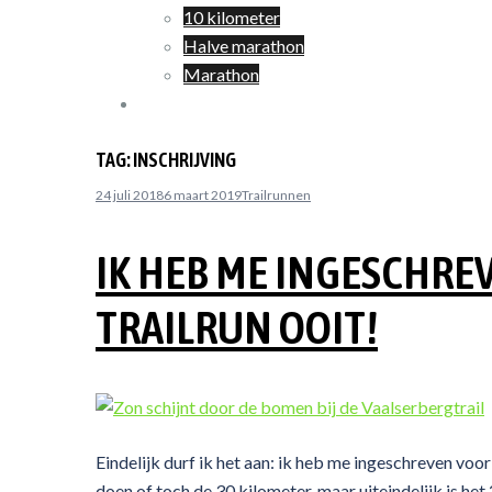
10 kilometer
Halve marathon
Marathon
Winkelwagen
TAG:
INSCHRIJVING
24 juli 2018
6 maart 2019
Trailrunnen
IK HEB ME INGESCHRE
TRAILRUN OOIT!
Eindelijk durf ik het aan: ik heb me ingeschreven voo
doen of toch de 30 kilometer, maar uiteindelijk is het