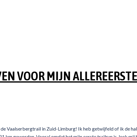
VEN VOOR MIJN ALLEREERST
r de Vaalserbergtrail in Zuid-Limburg! Ik heb getwijfeld of ik de h
 21 km geworden. Vooral omdat het mijn eerste trailrun is, leek mij