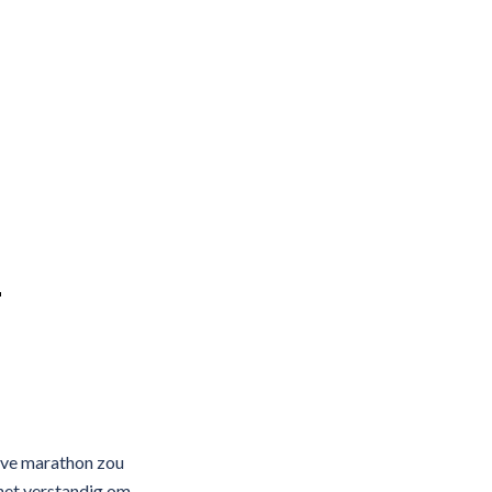
E
alve marathon zou
 het verstandig om