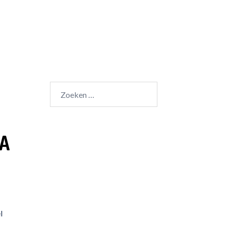
Zoeken
naar:
GA
l