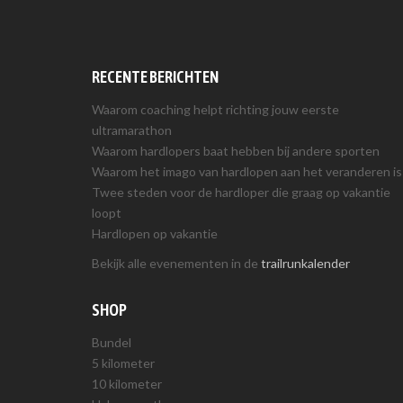
RECENTE BERICHTEN
Waarom coaching helpt richting jouw eerste
ultramarathon
Waarom hardlopers baat hebben bij andere sporten
Waarom het imago van hardlopen aan het veranderen is
Twee steden voor de hardloper die graag op vakantie
loopt
Hardlopen op vakantie
Bekijk alle evenementen in de
trailrunkalender
SHOP
Bundel
5 kilometer
10 kilometer