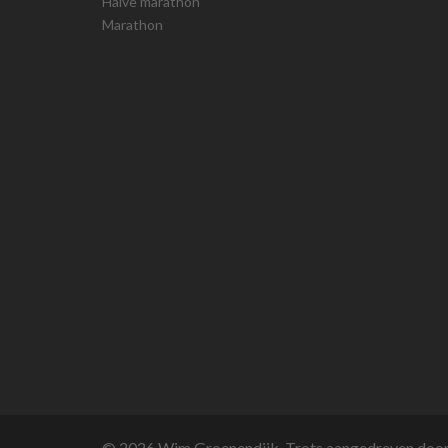
Halve marathon
Marathon
© 2026 Wim Groenendijk. Trots aangedreven doo