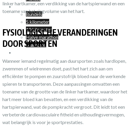
linker hartkamer, een verdikking van de hartspierwand en een
Shop
toename van het slagvolume van het hart.
Bundels
5 kilometer
10 kilometer
FYSIOLOGISCHE VERANDERINGEN
Halve marathon
DOOR SPORTEN
Marathon
Winkelwagen
Wanneer iemand regelmatig aan duursporten zoals hardlopen,
zwemmen of wielrennen doet, past het hart zich aan om
efficiënter te pompen en zuurstofrijk bloed naar de werkende
spieren te transporteren. Deze aanpassingen omvatten een
toename van de grootte van de linker hartkamer, waardoor het
hart meer bloed kan bevatten, en een verdikking van de
hartspierwand, wat de pompkracht vergroot. Dit leidt tot een
verbeterde cardiovasculaire fitheid en uithoudingsvermogen,
wat belangrijk is voor je sportprestaties.