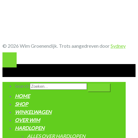
© 2026 Wim Groenendijk. Trots aangedreven door
Sydney
Search
HOME
SHOP
WINKELWAGEN
OVER WIM
HARDLOPEN
ALLES OVER HARDLOPEN