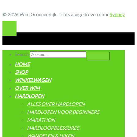
© 2026 Wim Groenendijk. Trots aangedreven door
Sydney
Search
HOME
SHOP
WINKELWAGEN
OVER WIM
HARDLOPEN
ALLES OVER HARDLOPEN
HARDLOPEN VOOR BEGINNERS
MARATHON
HARDLOOPBLESSURES
WANDELEN & HIKEN