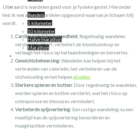
Shop
Uiteraard is wandelen goed voor je fysieke gestel. Hieronder
Bundels
heb ik een aantal voordelen opgesomd waarvan je lichaam blij
5 kilometer
wordt.
10 kilometer
Cardiovasculaire gezondheid
: Regelmatig wandelen
Halve marathon
versterkt het hart, verbetert de bloedsomloop en
Marathon
verlaagt het risico op hartaandoeningen en beroertes.
Winkelwagen
Gewichtsbeheersing
: Wandelen kan helpen bij het
verbranden van calorieën, het verbeteren van de
stofwisseling en het helpen
afvallen
.
Sterkere spieren en botten
: Door regelmatig te wandelen,
worden spieren en botten versterkt, wat het risico op
osteoporose en blessures vermindert.
Verbeterde spijsvertering
: Een rustige wandeling na een
maaltijd kan de spijsvertering bevorderen en
maagklachten verminderen.