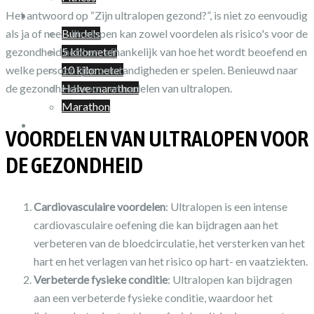
Shop
Het antwoord op “Zijn ultralopen gezond?”, is niet zo eenvoudig
Bundels
als ja of nee. Ultralopen kan zowel voordelen als risico's voor de
5 kilometer
gezondheid hebben, afhankelijk van hoe het wordt beoefend en
10 kilometer
welke persoonlijke omstandigheden er spelen. Benieuwd naar
Halve marathon
de gezondheidsvoor- en nadelen van ultralopen.
Marathon
Winkelwagen
VOORDELEN VAN ULTRALOPEN VOOR
DE GEZONDHEID
Cardiovasculaire voordelen
: Ultralopen is een intense
cardiovasculaire oefening die kan bijdragen aan het
verbeteren van de bloedcirculatie, het versterken van het
hart en het verlagen van het risico op hart- en vaatziekten.
Verbeterde fysieke conditie
: Ultralopen kan bijdragen
aan een verbeterde fysieke conditie, waardoor het