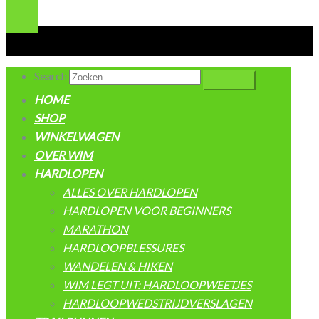
Search
HOME
SHOP
WINKELWAGEN
OVER WIM
HARDLOPEN
ALLES OVER HARDLOPEN
HARDLOPEN VOOR BEGINNERS
MARATHON
HARDLOOPBLESSURES
WANDELEN & HIKEN
WIM LEGT UIT: HARDLOOPWEETJES
HARDLOOPWEDSTRIJDVERSLAGEN