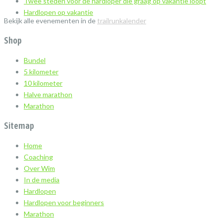
Twee steden voor de hardloper die graag op vakantie loopt
Hardlopen op vakantie
Bekijk alle evenementen in de
trailrunkalender
Shop
Bundel
5 kilometer
10 kilometer
Halve marathon
Marathon
Sitemap
Home
Coaching
Over Wim
In de media
Hardlopen
Hardlopen voor beginners
Marathon