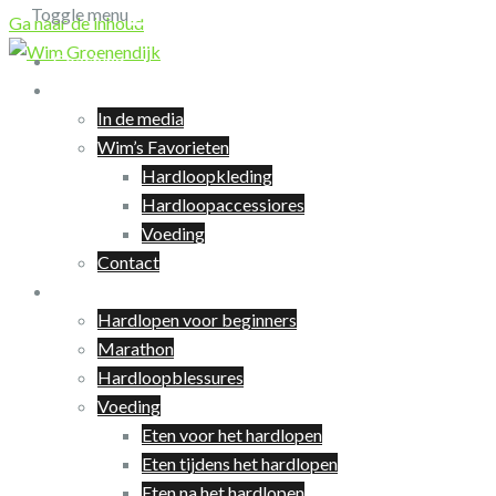
Toggle menu
Ga naar de inhoud
Coaching
Over Wim
In de media
Wim’s Favorieten
Hardloopkleding
Hardloopaccessiores
Voeding
Contact
Hardlopen
Hardlopen voor beginners
Marathon
Hardloopblessures
Voeding
Eten voor het hardlopen
Eten tijdens het hardlopen
Eten na het hardlopen