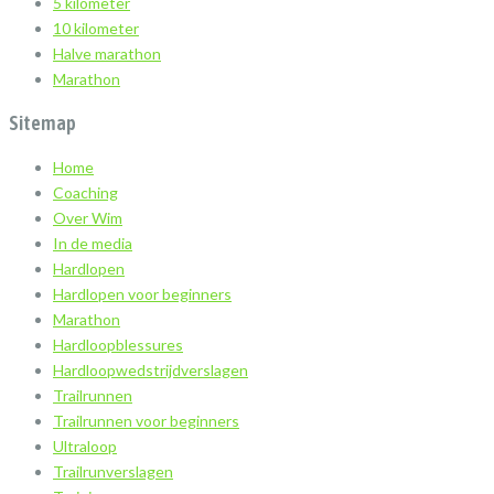
5 kilometer
10 kilometer
Halve marathon
Marathon
Sitemap
Home
Coaching
Over Wim
In de media
Hardlopen
Hardlopen voor beginners
Marathon
Hardloopblessures
Hardloopwedstrijdverslagen
Trailrunnen
Trailrunnen voor beginners
Ultraloop
Trailrunverslagen