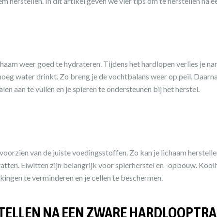
hem herstellen. In dit artikel geven we vier tips om te herstellen na
ichaam weer goed te hydrateren. Tijdens het hardlopen verlies je nam
enoeg water drinkt. Zo breng je de vochtbalans weer op peil. Daar
en aan te vullen en je spieren te ondersteunen bij het herstel.
e voorzien van de juiste voedingsstoffen. Zo kan je lichaam herst
atten. Eiwitten zijn belangrijk voor spierherstel en -opbouw. Koo
kingen te verminderen en je cellen te beschermen.
TELLEN NA EEN ZWARE HARDLOOPTRA