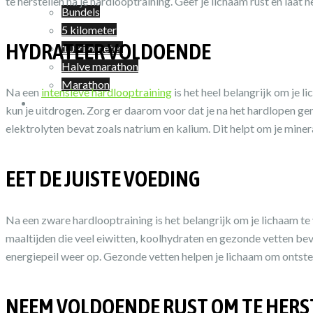
te herstellen na je hardlooptraining. Geef je lichaam rust en laat 
Bundels
5 kilometer
HYDRATEER VOLDOENDE
10 kilometer
Halve marathon
Marathon
Na een
intensieve hardlooptraining
is het heel belangrijk om je l
Winkelwagen
kun je uitdrogen. Zorg er daarom voor dat je na het hardlopen g
elektrolyten bevat zoals natrium en kalium. Dit helpt om je mineral
EET DE JUISTE VOEDING
Na een zware hardlooptraining is het belangrijk om je lichaam t
maaltijden die veel eiwitten, koolhydraten en gezonde vetten bev
energiepeil weer op. Gezonde vetten helpen je lichaam om ontste
NEEM VOLDOENDE RUST OM TE HERS