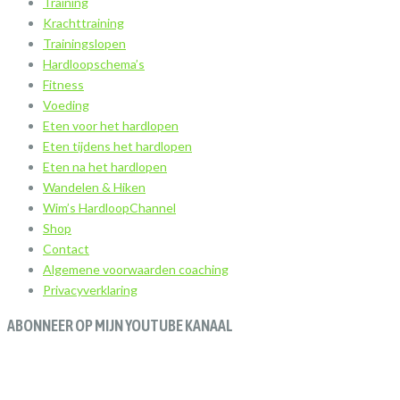
Training
Krachttraining
Trainingslopen
Hardloopschema’s
Fitness
Voeding
Eten voor het hardlopen
Eten tijdens het hardlopen
Eten na het hardlopen
Wandelen & Hiken
Wim’s HardloopChannel
Shop
Contact
Algemene voorwaarden coaching
Privacyverklaring
ABONNEER OP MIJN YOUTUBE KANAAL