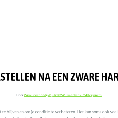
ERSTELLEN NA EEN ZWARE H
Door
Wim Groenendijk
8 juli 2024
10 oktober 2024
Beginners
it te blijven en om je conditie te verbeteren. Het kan soms ook ve