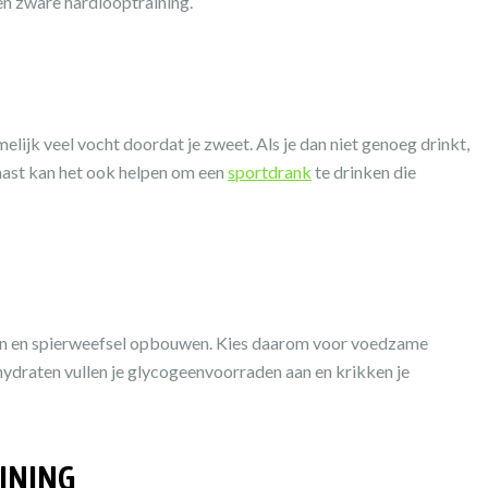
 een zware hardlooptraining.
elijk veel vocht doordat je zweet. Als je dan niet genoeg drinkt,
naast kan het ook helpen om een
sportdrank
te drinken die
ellen en spierweefsel opbouwen. Kies daarom voor voedzame
lhydraten vullen je glycogeenvoorraden aan en krikken je
INING