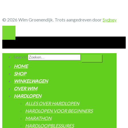
© 2026 Wim Groenendijk. Trots aangedreven door
Sydney
Search
HOME
SHOP
WINKELWAGEN
OVER WIM
HARDLOPEN
ALLES OVER HARDLOPEN
HARDLOPEN VOOR BEGINNERS
MARATHON
HARDLOOPBLESSURES