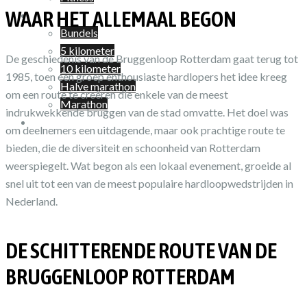
WAAR HET ALLEMAAL BEGON
Shop
Bundels
5 kilometer
De geschiedenis van de Bruggenloop Rotterdam gaat terug tot
10 kilometer
1985, toen een groep enthousiaste hardlopers het idee kreeg
Halve marathon
om een route te creëren die enkele van de meest
Marathon
indrukwekkende bruggen van de stad omvatte. Het doel was
Winkelwagen
om deelnemers een uitdagende, maar ook prachtige route te
bieden, die de diversiteit en schoonheid van Rotterdam
weerspiegelt. Wat begon als een lokaal evenement, groeide al
snel uit tot een van de meest populaire hardloopwedstrijden in
Nederland.
DE SCHITTERENDE ROUTE VAN DE
BRUGGENLOOP ROTTERDAM