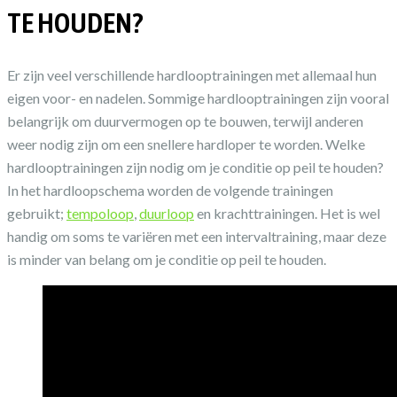
TE HOUDEN?
Er zijn veel verschillende hardlooptrainingen met allemaal hun
eigen voor- en nadelen. Sommige hardlooptrainingen zijn vooral
belangrijk om duurvermogen op te bouwen, terwijl anderen
weer nodig zijn om een snellere hardloper te worden. Welke
hardlooptrainingen zijn nodig om je conditie op peil te houden?
In het hardloopschema worden de volgende trainingen
gebruikt;
tempoloop
,
duurloop
en krachttrainingen. Het is wel
handig om soms te variëren met een intervaltraining, maar deze
is minder van belang om je conditie op peil te houden.