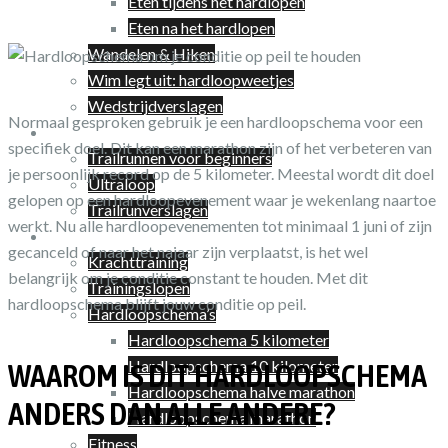
Eten tijdens het hardlopen
Eten na het hardlopen
Wandelen & Hiken
Wim legt uit: hardloopweetjes
Wedstrijdverslagen
Normaal gesproken gebruik je een hardloopschema voor een
Trailrunnen
specifiek doel. Dit kan een marathon zijn of het verbeteren van
Trailrunnen voor beginners
je persoonlijk record op de 5 kilometer. Meestal wordt dit doel
Ultraloop
gelopen op een hardloopevenement waar je wekenlang naartoe
Trailrunverslagen
werkt. Nu alle hardloopevenementen tot minimaal 1 juni of zijn
Training
gecanceld of naar het najaar zijn verplaatst, is het wel
Krachttraining
belangrijk om je conditie constant te houden. Met dit
Trainingslopen
hardloopschema blijft jouw conditie op peil.
Hardloopschema’s
Hardloopschema 5 kilometer
Hardloopschema 10 kilometer
WAAROM IS DIT HARDLOOPSCHEMA
Hardloopschema halve marathon
ANDERS DAN ALLE ANDERE?
Hardloopschema marathon
Fitness