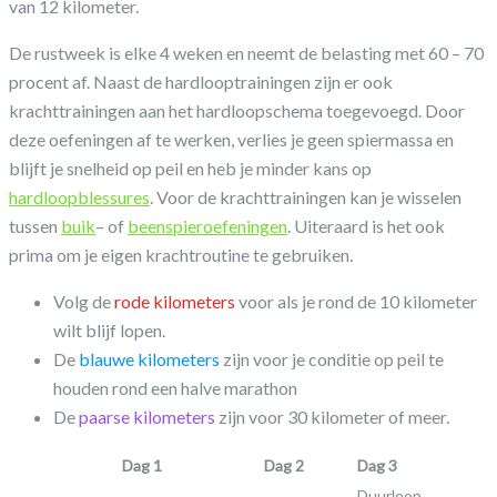
van 12 kilometer.
De rustweek is elke 4 weken en neemt de belasting met 60 – 70
procent af. Naast de hardlooptrainingen zijn er ook
krachttrainingen aan het hardloopschema toegevoegd. Door
deze oefeningen af te werken, verlies je geen spiermassa en
blijft je snelheid op peil en heb je minder kans op
hardloopblessures
. Voor de krachttrainingen kan je wisselen
tussen
buik
– of
beenspieroefeningen
. Uiteraard is het ook
prima om je eigen krachtroutine te gebruiken.
Volg de
rode kilometers
voor als je rond de 10 kilometer
wilt blijf lopen.
De
blauwe kilometers
zijn voor je conditie op peil te
houden rond een halve marathon
De
paarse kilometers
zijn voor 30 kilometer of meer.
Dag 1
Dag 2
Dag 3
Duurloop