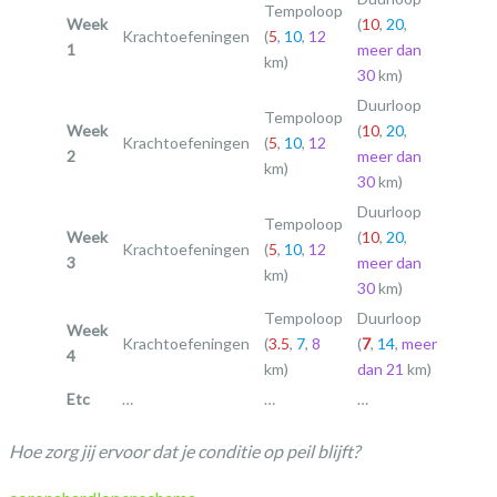
Tempoloop
Week
(
10
,
20
,
Krachtoefeningen
(
5
,
10
,
12
1
meer dan
km)
30
km)
Duurloop
Tempoloop
Week
(
10
,
20
,
Krachtoefeningen
(
5
,
10
,
12
2
meer dan
km)
30
km)
Duurloop
Tempoloop
Week
(
10
,
20
,
Krachtoefeningen
(
5
,
10
,
12
3
meer dan
km)
30
km)
Tempoloop
Duurloop
Week
Krachtoefeningen
(
3.5
,
7
,
8
(
7
,
14
,
meer
4
km)
dan 21
km)
Etc
…
…
…
Hoe zorg jij ervoor dat je conditie op peil blijft?