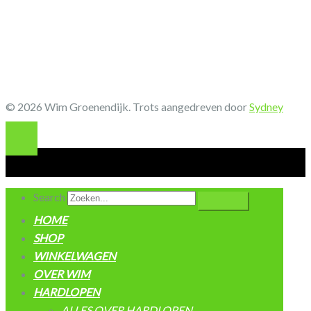
© 2026 Wim Groenendijk. Trots aangedreven door
Sydney
Search
HOME
SHOP
WINKELWAGEN
OVER WIM
HARDLOPEN
ALLES OVER HARDLOPEN