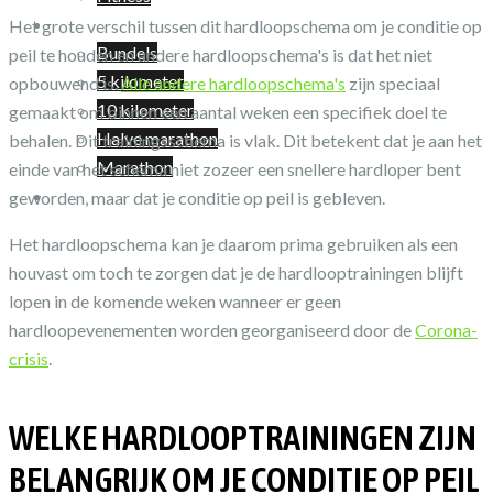
Shop
Het grote verschil tussen dit hardloopschema om je conditie op
Bundels
peil te houden en andere hardloopschema's is dat het niet
5 kilometer
opbouwend is.
Alle andere hardloopschema's
zijn speciaal
10 kilometer
gemaakt om binnen een aantal weken een specifiek doel te
Halve marathon
behalen. Dit trainingsschema is vlak. Dit betekent dat je aan het
Marathon
einde van het schema niet zozeer een snellere hardloper bent
Winkelwagen
geworden, maar dat je conditie op peil is gebleven.
Het hardloopschema kan je daarom prima gebruiken als een
houvast om toch te zorgen dat je de hardlooptrainingen blijft
lopen in de komende weken wanneer er geen
hardloopevenementen worden georganiseerd door de
Corona-
crisis
.
WELKE HARDLOOPTRAININGEN ZIJN
BELANGRIJK OM JE CONDITIE OP PEIL