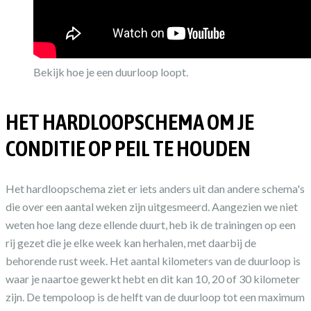
Bekijk hoe je een duurloop loopt.
HET HARDLOOPSCHEMA OM JE
CONDITIE OP PEIL TE HOUDEN
Het hardloopschema ziet er iets anders uit dan andere schema's
die over een aantal weken zijn uitgesmeerd. Aangezien we niet
weten hoe lang deze ellende duurt, heb ik de trainingen op een
rij gezet die je elke week kan herhalen, met daarbij de
behorende rust week. Het aantal kilometers van de duurloop is
waar je naartoe gewerkt hebt en dit kan 10, 20 of 30 kilometer
zijn. De tempoloop is de helft van de duurloop tot een maximum