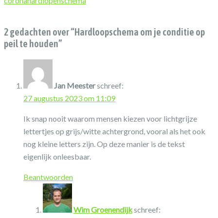
corona
hardlopen
schema
2 gedachten over “
Hardloopschema om je conditie op
peil te houden
”
Jan Meester
schreef:
27 augustus 2023 om 11:09
Ik snap nooit waarom mensen kiezen voor lichtgrijze
lettertjes op grijs/witte achtergrond, vooral als het ook
nog kleine letters zijn. Op deze manier is de tekst
eigenlijk onleesbaar.
Beantwoorden
Wim Groenendijk
schreef: