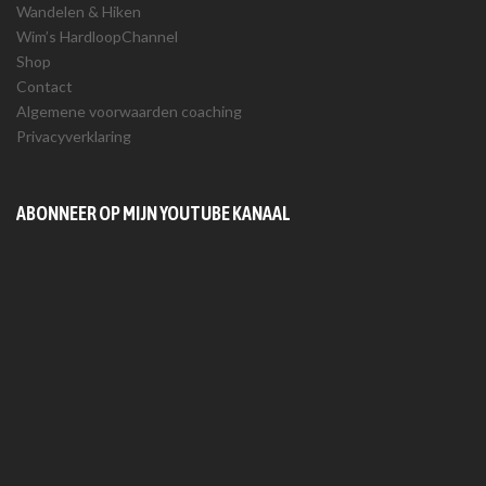
Wandelen & Hiken
Wim’s HardloopChannel
Shop
Contact
Algemene voorwaarden coaching
Privacyverklaring
ABONNEER OP MIJN YOUTUBE KANAAL