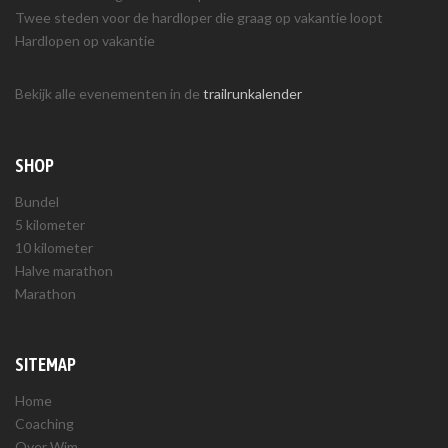
Twee steden voor de hardloper die graag op vakantie loopt
Hardlopen op vakantie
Bekijk alle evenementen in de
trailrunkalender
SHOP
Bundel
5 kilometer
10 kilometer
Halve marathon
Marathon
SITEMAP
Home
Coaching
Over Wim