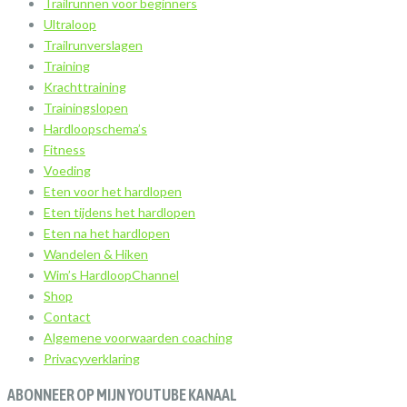
Trailrunnen voor beginners
Ultraloop
Trailrunverslagen
Training
Krachttraining
Trainingslopen
Hardloopschema’s
Fitness
Voeding
Eten voor het hardlopen
Eten tijdens het hardlopen
Eten na het hardlopen
Wandelen & Hiken
Wim’s HardloopChannel
Shop
Contact
Algemene voorwaarden coaching
Privacyverklaring
ABONNEER OP MIJN YOUTUBE KANAAL