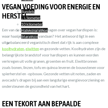
VEGAN VOEDING VOOR ENERGIE EN
Shop
Bundels
HERSTEL
5 kilometer
10 kilometer
Een van de meest gestelde vragen over vegan hardlopen is:
Halve marathon
waar haal je je energie vandaan? Het antwoord ligt in een
Marathon
uitgebalanceerd veganistisch dieet dat rijk is aan complexe
Winkelwagen
koolhydraten
,
eiwitten
en gezonde vetten. Koolhydraten zijn de
belangrijkste brandstof voor hardlopers en kunnen worden
verkregen uit volle granen, groenten en fruit. Eiwitbronnen
zoals bonen, linzen, tofu en quinoa leveren de bouwstenen voor
spierherstel en -opbouw. Gezonde vetten uit noten, zaden en
avocado's dragen bij aan een langdurige energievoorziening en
ondersteunen de gezondheid van het hart.
EEN TEKORT AAN BEPAALDE