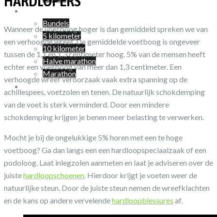
HARDLOPERS
Shop
Bundels
Wanneer de voetboog hoger is dan gemiddeld spreken we van
5 kilometer
een verhoogde wreef. De gemiddelde voetboog is ongeveer
10 kilometer
tussen de 1,1 en 1,3 centimeter hoog. 5% van de mensen heeft
Halve marathon
echter een voetboog van meer dan 1,3 centimeter. Een
Marathon
verhoogde wreef veroorzaak vaak extra spanning op de
Winkelwagen
achillespees, voetzolen en tenen. De natuurlijk schokdemping
van de voet is sterk verminderd. Door een mindere
schokdemping krijgen je benen meer belasting te verwerken.
Mocht je bij de ongelukkige 5% horen met een te hoge
voetboog? Ga dan langs een een hardloopspeciaalzaak of een
podoloog. Laat inlegzolen aanmeten en laat je adviseren over de
juiste
hardloopschoenen
. Hierdoor krijgt je voeten weer de
natuurlijke steun. Door de juiste steun nemen de wreefklachten
en de kans op andere vervelende
hardloopblessures
af.