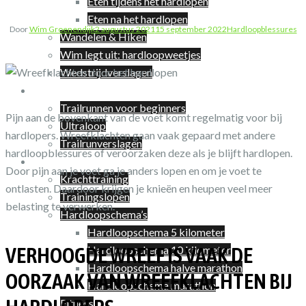
Eten tijdens het hardlopen
Eten na het hardlopen
Door
Wim Groenendijk
2 augustus 2021
15 september 2022
Hardloopblessures
Wandelen & Hiken
Wim legt uit: hardloopweetjes
Wedstrijdverslagen
Trailrunnen
Trailrunnen voor beginners
Pijn aan de bovenkant van de voet komt regelmatig voor bij
Ultraloop
hardlopers. Wreefklachten gaan vaak gepaard met andere
Trailrunverslagen
hardloopblessures of veroorzaken deze als je blijft hardlopen.
Training
Door pijn aan je voet ga je anders lopen en om je voet te
Krachttraining
ontlasten. Daardoor krijgen je knieën en heupen veel meer
Trainingslopen
belasting te verwerken.
Hardloopschema’s
Hardloopschema 5 kilometer
VERHOOGDE WREEF IS VAAK DE
Hardloopschema 10 kilometer
Hardloopschema halve marathon
OORZAAK VAN WREEFKLACHTEN BIJ
Hardloopschema marathon
Fitness