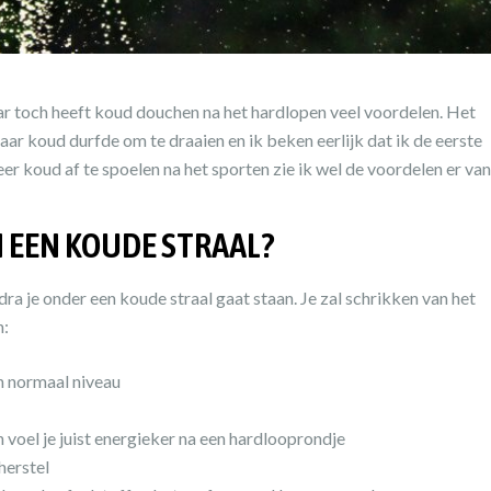
maar toch heeft koud douchen na het hardlopen veel voordelen. Het
aar koud durfde om te draaien en ik beken eerlijk dat ik de eerste
eer koud af te spoelen na het sporten zie ik wel de voordelen er van 
N EEN KOUDE STRAAL?
dra je onder een koude straal gaat staan. Je zal schrikken van het
n:
n normaal niveau
 voel je juist energieker na een hardlooprondje
herstel