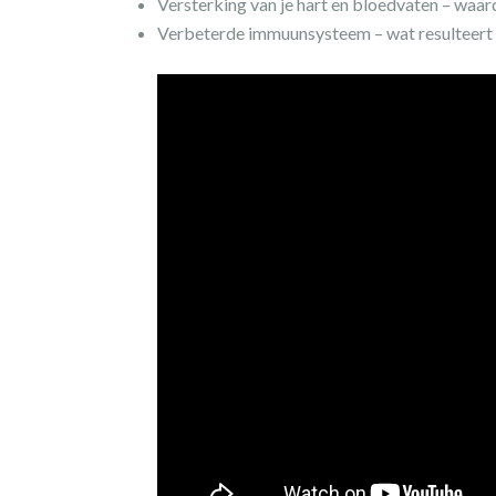
Versterking van je hart en bloedvaten – waa
Verbeterde immuunsysteem – wat resulteert 