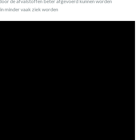
rdoor de afvalstoffen beter afgevoerd kunnen worden
in minder vaak ziek worden