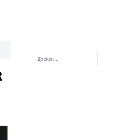
Zoeken
naar:
R