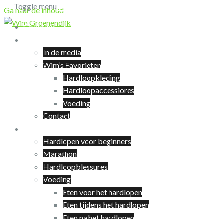
Toggle menu
Ga naar de inhoud
Coaching
Over Wim
In de media
Wim’s Favorieten
Hardloopkleding
Hardloopaccessiores
Voeding
Contact
Hardlopen
Hardlopen voor beginners
Marathon
Hardloopblessures
Voeding
Eten voor het hardlopen
Eten tijdens het hardlopen
Eten na het hardlopen