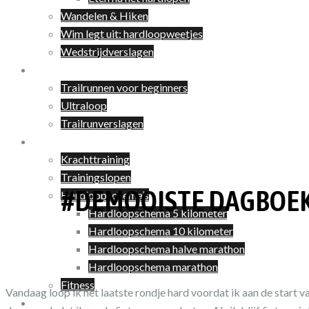
Wandelen & Hiken
Wim legt uit: hardloopweetjes
Wedstrijdverslagen
Trailrunnen
Trailrunnen voor beginners
Ultraloop
Trailrunverslagen
Training
Krachttraining
Trainingslopen
#DEMOOISTE DAGBOEK 
Hardloopschema’s
Hardloopschema 5 kilometer
Hardloopschema 10 kilometer
Hardloopschema halve marathon
Hardloopschema marathon
Fitness
Vandaag loop ik het laatste rondje hard voordat ik aan de start 
Shop