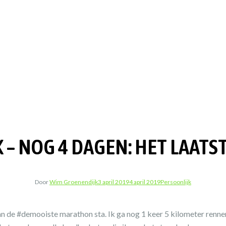
– NOG 4 DAGEN: HET LAAT
Door
Wim Groenendijk
3 april 2019
4 april 2019
Persoonlijk
van de #demooiste marathon sta. Ik ga nog 1 keer 5 kilometer renne