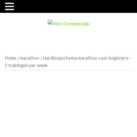
Ga
naar
de
inhoud
Home
/
marathon
/ Hardloopschema marathon voor beginners –
2 trainingen per week