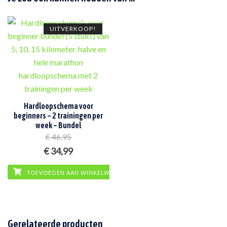
UITVERKOOP!
Hardloopschema voor
beginners – 2 trainingen per
week – Bundel
€
46,95
Oorspronkelijke
Huidige
€
34,99
prijs
prijs
TOEVOEGEN AAN WINKELWAGEN
was:
is:
€ 46,95.
€ 34,99.
Gerelateerde producten