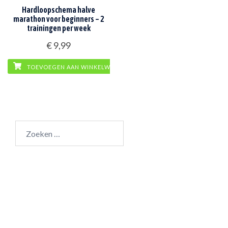
Hardloopschema halve
marathon voor beginners – 2
trainingen per week
€
9,99
TOEVOEGEN AAN WINKELWAGEN
Zoeken
naar: