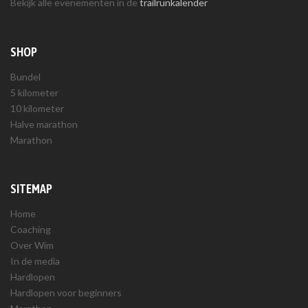
Bekijk alle evenementen in de
trailrunkalender
SHOP
Bundel
5 kilometer
10 kilometer
Halve marathon
Marathon
SITEMAP
Home
Coaching
Over Wim
In de media
Hardlopen
Hardlopen voor beginners