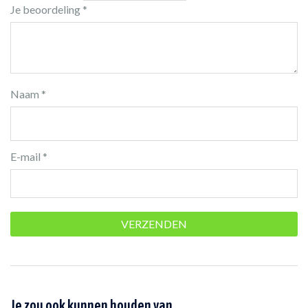
Je beoordeling
*
Naam
*
E-mail
*
Je zou ook kunnen houden van …