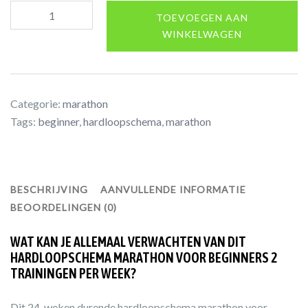
Hardloopschema
TOEVOEGEN AAN
marathon
WINKELWAGEN
voor
beginners
-
2
Categorie:
marathon
trainingen
Tags:
beginner
,
hardloopschema
,
marathon
per
week
aantal
BESCHRIJVING
AANVULLENDE INFORMATIE
BEOORDELINGEN (0)
WAT KAN JE ALLEMAAL VERWACHTEN VAN DIT
HARDLOOPSCHEMA MARATHON VOOR BEGINNERS 2
TRAININGEN PER WEEK?
Dit 24-weken durende hardloopschema marathon voor