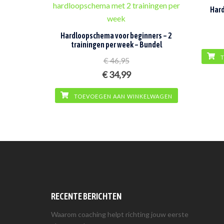
Hard
Hardloopschema voor beginners – 2
trainingen per week – Bundel
T
€
46,95
Oorspronkelijke
Huidige
€
34,99
prijs
prijs
TOEVOEGEN AAN WINKELWAGEN
was:
is:
€ 46,95.
€ 34,99.
RECENTE BERICHTEN
Waarom coaching helpt richting jouw eerste