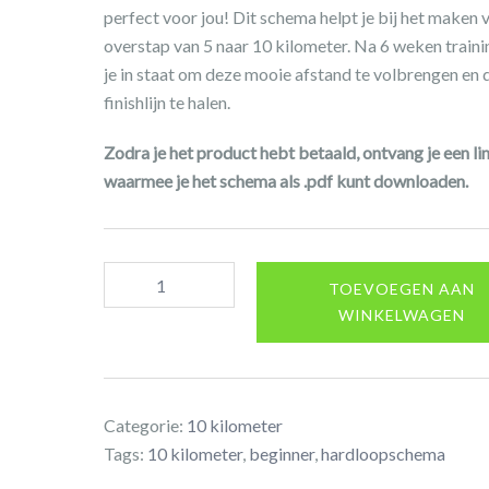
perfect voor jou! Dit schema helpt je bij het maken 
overstap van 5 naar 10 kilometer. Na 6 weken train
je in staat om deze mooie afstand te volbrengen en 
finishlijn te halen.
Zodra je het product hebt betaald, ontvang je een li
waarmee je het schema als .pdf kunt downloaden.
Hardloopschema
TOEVOEGEN AAN
10
WINKELWAGEN
kilometer
voor
beginners
aantal
Categorie:
10 kilometer
Tags:
10 kilometer
,
beginner
,
hardloopschema