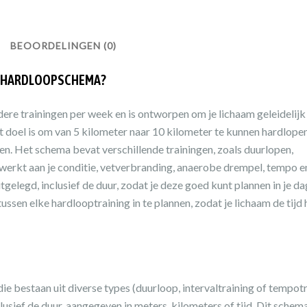
BEOORDELINGEN (0)
T HARDLOOPSCHEMA?
e trainingen per week en is ontworpen om je lichaam geleidelijk
t doel is om van 5 kilometer naar 10 kilometer te kunnen hardlopen
n. Het schema bevat verschillende trainingen, zoals duurlopen,
 werkt aan je conditie, vetverbranding, anaerobe drempel, tempo e
gelegd, inclusief de duur, zodat je deze goed kunt plannen in je da
ussen elke hardlooptraining in te plannen, zodat je lichaam de tijd 
 bestaan uit diverse types (duurloop, intervaltraining of tempotr
clusief de duur, aangegeven in meters, kilometers of tijd. Dit schem