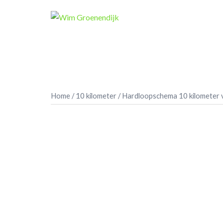
Ga
naar
de
inhoud
Home
/
10 kilometer
/ Hardloopschema 10 kilometer 