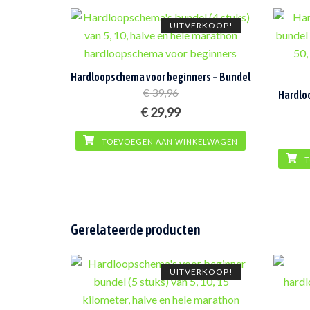
UITVERKOOP!
Hardloopschema voor beginners – Bundel
€
39,96
Hardlo
Oorspronkelijke
Huidige
€
29,99
prijs
prijs
TOEVOEGEN AAN WINKELWAGEN
was:
is:
T
€ 39,96.
€ 29,99.
Gerelateerde producten
UITVERKOOP!