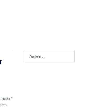
Trailrunnen
Training
Shop
Winkelwagen
Zoeken
naar:
r
lometer?
ners