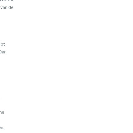
 van de
ebt
 Dan
.
ine
en.