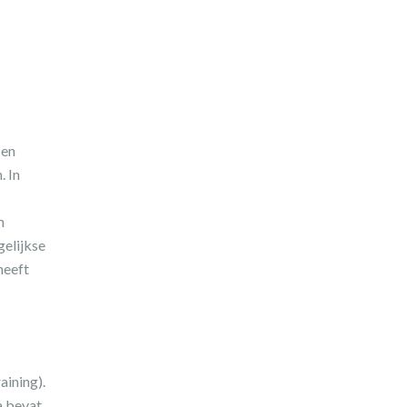
 en
. In
n
gelijkse
heeft
aining).
a bevat