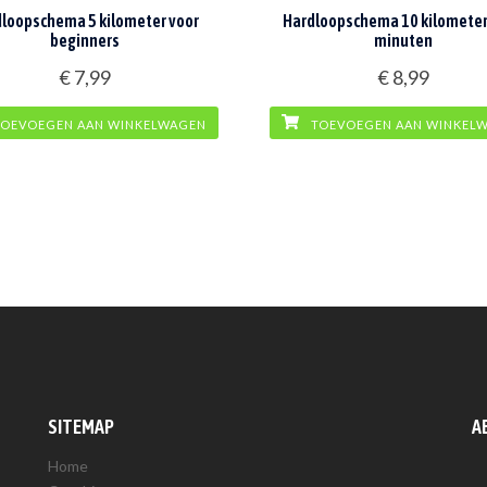
loopschema 5 kilometer voor
Hardloopschema 10 kilometer 
beginners
minuten
€
7,99
€
8,99
OEVOEGEN AAN WINKELWAGEN
TOEVOEGEN AAN WINKEL
SITEMAP
A
Home