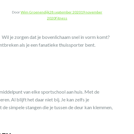
Door
Wim Groenendijk
28 september 2020
19 november
2020
Fitness
Wil je zorgen dat je bovenlichaam snel in vorm komt?
ntbreken als je een fanatieke thuissporter bent.
 middelpunt van elke sportschool aan huis. Met de
. Al blijft het daar niet bij. Je kan zelfs je
ebt de simpele stangen die je tussen de deur kan klemmen,