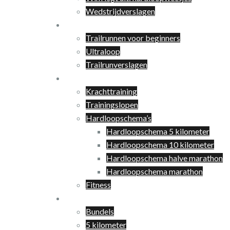
Wedstrijdverslagen
Trailrunnen
Trailrunnen voor beginners
Ultraloop
Trailrunverslagen
Training
Krachttraining
Trainingslopen
Hardloopschema’s
Hardloopschema 5 kilometer
Hardloopschema 10 kilometer
Hardloopschema halve marathon
Hardloopschema marathon
Fitness
Shop
Bundels
5 kilometer