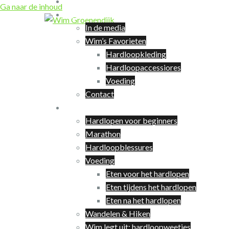
Coaching
Ga naar de inhoud
Over Wim
In de media
Wim’s Favorieten
Hardloopkleding
Hardloopaccessiores
Voeding
Contact
Hardlopen
Hardlopen voor beginners
Marathon
Hardloopblessures
Voeding
Eten voor het hardlopen
Eten tijdens het hardlopen
Eten na het hardlopen
Wandelen & Hiken
Wim legt uit: hardloopweetjes