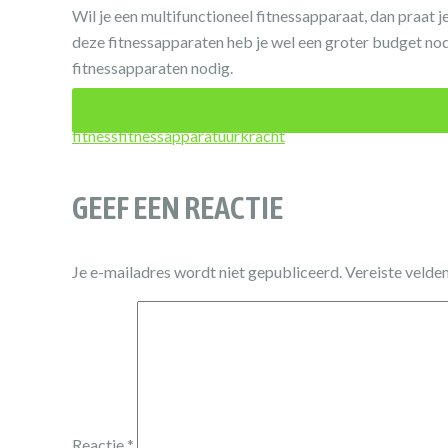
Wil je een multifunctioneel fitnessapparaat, dan praat j
deze fitnessapparaten heb je wel een groter budget nod
fitnessapparaten nodig.
BEKIJK HET OPTREKSTANGEN ASSORTIMENT
fitness
fitnessapparatuur
kracht
GEEF EEN REACTIE
Je e-mailadres wordt niet gepubliceerd.
Vereiste velde
Reactie
*