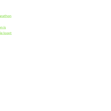
marathon
n is
ie loopt