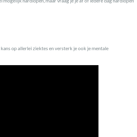
el mogelijk hardlopen, maar vraag je je af of iedere dag hardlopen
ans op allerlei ziektes en versterk je ook je mentale