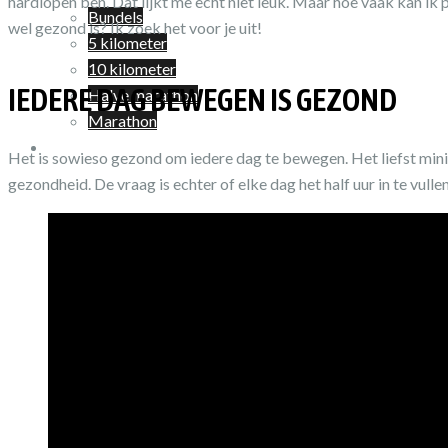
hardlopen ben. Dat lijkt me echt niet leuk. Maar hoe vaak kan ik
Bundels
wel gezond is? Ik zoek het voor je uit!
5 kilometer
10 kilometer
IEDERE DAG BEWEGEN IS GEZOND
Halve marathon
Marathon
Winkelwagen
Het is sowieso gezond om iedere dag te bewegen. Het liefst minima
gezondheid. De vraag is echter of elke dag het half uur in te vull