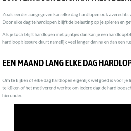
Zoals eerder aangegeven kan elke dag hardlopen ook averechts wer
Door elke dag te hardlopen blijft de belasting op je spieren en ge
Als je toch blijft hardlopen met pijntjes dan kan je een hardloop
hardloopblessure duurt namelijk veel langer dan nu en dan een r
EEN MAAND LANG ELKE DAG HARDLO
Om te kijken of elke dag hardlopen eigenlijk wel goed is voor je
te kijken of het motiverend werkte om iedere dag de hardloopscho
hieronder.