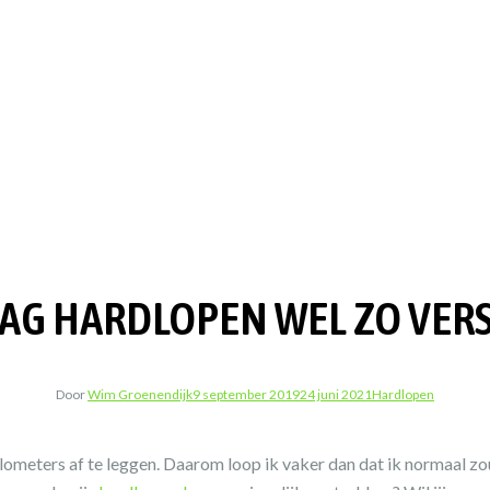
 DAG HARDLOPEN WEL ZO VER
Door
Wim Groenendijk
9 september 2019
24 juni 2021
Hardlopen
ometers af te leggen. Daarom loop ik vaker dan dat ik normaal zou 