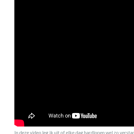
In deze video leg ik uit of elke dag hardlopen wel zo verstan