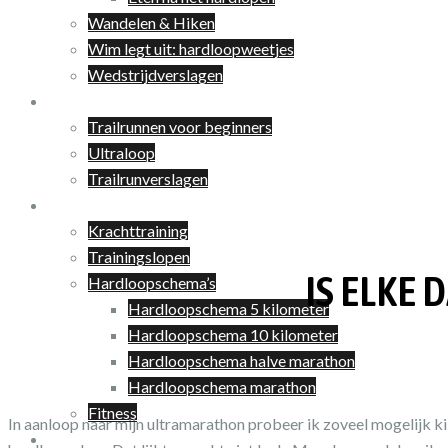
Wandelen & Hiken
Wim legt uit: hardloopweetjes
Wedstrijdverslagen
Trailrunnen
Trailrunnen voor beginners
Ultraloop
Trailrunverslagen
Training
Krachttraining
Trainingslopen
IS ELKE
Hardloopschema’s
Hardloopschema 5 kilometer
Hardloopschema 10 kilometer
Hardloopschema halve marathon
Hardloopschema marathon
Fitness
In aanloop naar mijn ultramarathon probeer ik zoveel mogelijk kil
Shop