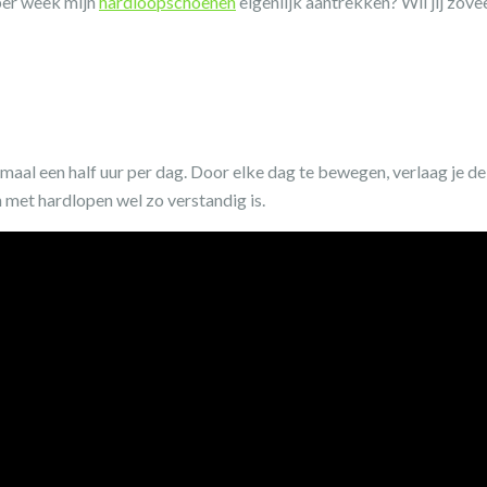
 per week mijn
hardloopschoenen
eigenlijk aantrekken? Wil jij zove
al een half uur per dag. Door elke dag te bewegen, verlaag je de k
en met hardlopen wel zo verstandig is.