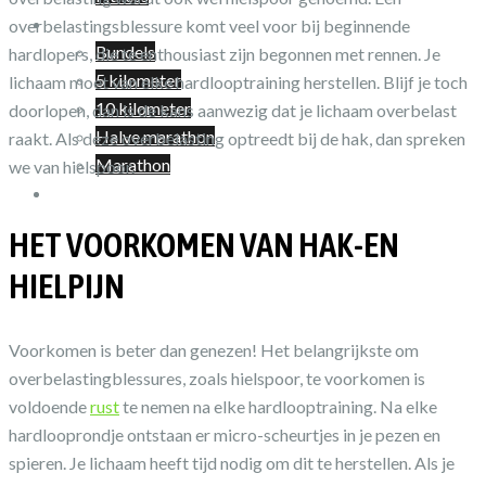
Shop
overbelastingsblessure komt veel voor bij beginnende
Bundels
hardlopers, die te enthousiast zijn begonnen met rennen. Je
5 kilometer
lichaam moet van elke hardlooptraining herstellen. Blijf je toch
10 kilometer
doorlopen, dan is de kans aanwezig dat je lichaam overbelast
Halve marathon
raakt. Als deze overbelasting optreedt bij de hak, dan spreken
Marathon
we van hielspoor.
Winkelwagen
HET VOORKOMEN VAN HAK-EN
HIELPIJN
Voorkomen is beter dan genezen! Het belangrijkste om
overbelastingblessures, zoals hielspoor, te voorkomen is
voldoende
rust
te nemen na elke hardlooptraining. Na elke
hardlooprondje ontstaan er micro-scheurtjes in je pezen en
spieren. Je lichaam heeft tijd nodig om dit te herstellen. Als je