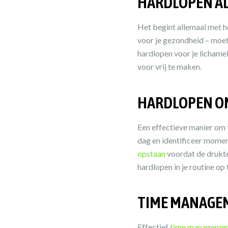
HARDLOPEN AL
Het begint allemaal met het
voor je gezondheid – moet
hardlopen voor je lichamel
voor vrij te maken.
HARDLOPEN ON
Een effectieve manier om ti
dag en identificeer moment
opstaan
voordat de drukte
hardlopen in je routine o
TIME MANAGE
Effectief
time manageme