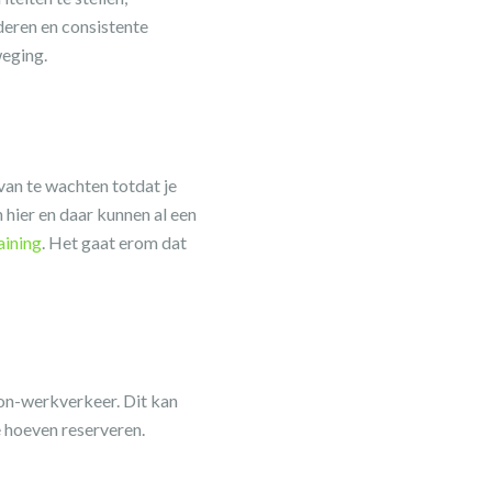
nderen en consistente
weging.
 van te wachten totdat je
 hier en daar kunnen al een
aining
. Het gaat erom dat
oon-werkverkeer. Dit kan
te hoeven reserveren.