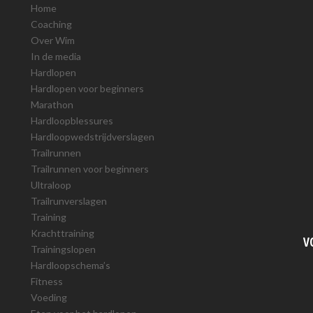
Home
Coaching
Over Wim
In de media
Hardlopen
Hardlopen voor beginners
Marathon
Hardloopblessures
Hardloopwedstrijdverslagen
Trailrunnen
Trailrunnen voor beginners
Ultraloop
Trailrunverslagen
Training
Krachttraining
V
Trainingslopen
Hardloopschema’s
Fitness
Voeding