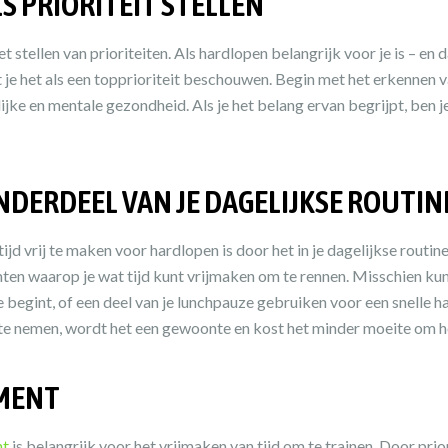
S PRIORITEIT STELLEN
 stellen van prioriteiten. Als hardlopen belangrijk voor je is – en 
 je het als een topprioriteit beschouwen. Begin met het erkennen 
ijke en mentale gezondheid. Als je het belang ervan begrijpt, ben j
DERDEEL VAN JE DAGELIJKSE ROUTIN
jd vrij te maken voor hardlopen is door het in je dagelijkse routine 
en waarop je wat tijd kunt vrijmaken om te rennen. Misschien kun 
 begint, of een deel van je lunchpauze gebruiken voor een snelle h
p te nemen, wordt het een gewoonte en kost het minder moeite om h
MENT
nt
is belangrijk voor het vrijmaken van tijd om te trainen. Door priori