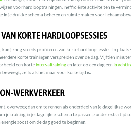
e wijzen voor hardlooptrainingen, inefficiënte activiteiten te vermi
n je in je drukke schema beheren en ruimte maken voor lichaamsbe
 VAN KORTE HARDLOOPSESSIES
t, kun je nog steeds profiteren van korte hardloopsessies. In plaats
 meerdere korte trainingen verspreiden over de dag. Vijftien minuten
oorbeeld een korte
intervaltraining
en later op een dag een
krachttr
am beweegt, zelfs als het maar voor korte tijd is.
OON-WERKVERKEER
oont, overweeg dan om te rennen als onderdeel van je dagelijkse w
om je training in je dagelijkse schema te passen, zonder extra tijd 
n energieboost om de dag goed te beginnen.