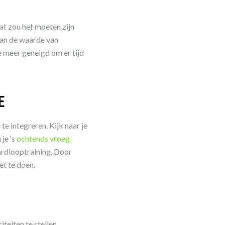
dat zou het moeten zijn
van de waarde van
e meer geneigd om er tijd
E
te integreren. Kijk naar je
je ‘s
ochtends vroeg
ardlooptraining. Door
et te doen.
teiten te stellen,