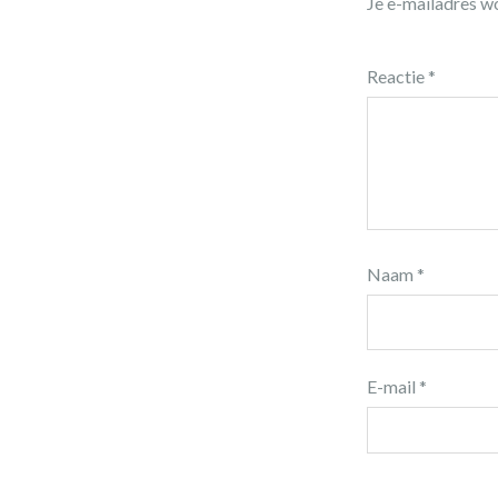
Je e-mailadres wo
Reactie
*
Naam
*
E-mail
*