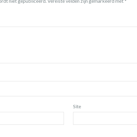
rdt niet gepubliceerd.
Vereiste velden zijn gemarkeerd met
*
Site