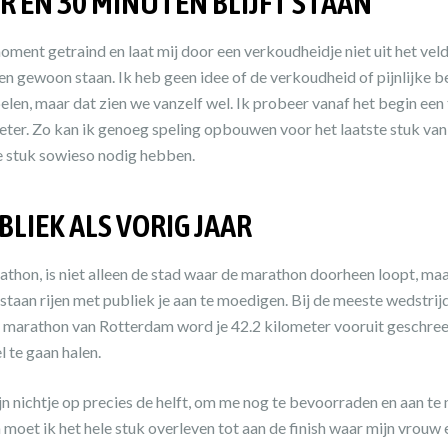
R EN 30 MINUTEN BLIJFT STAAN
ment getraind en laat mij door een verkoudheidje niet uit het veld
ten gewoon staan. Ik heb geen idee of de verkoudheid of pijnlijke
pelen, maar dat zien we vanzelf wel. Ik probeer vanaf het begin ee
eter. Zo kan ik genoeg speling opbouwen voor het laatste stuk van
te stuk sowieso nodig hebben.
LIEK ALS VORIG JAAR
thon, is niet alleen de stad waar de marathon doorheen loopt, maa
taan rijen met publiek je aan te moedigen. Bij de meeste wedstrijdje
 de marathon van Rotterdam word je 42.2 kilometer vooruit geschre
 te gaan halen.
n nichtje op precies de helft, om me nog te bevoorraden en aan t
 moet ik het hele stuk overleven tot aan de finish waar mijn vrou