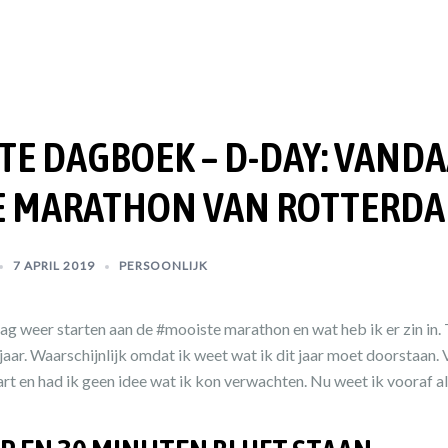
E DAGBOEK – D-DAY: VANDA
E MARATHON VAN ROTTERDA
7 APRIL 2019
PERSOONLIJK
 mag weer starten aan de #mooiste marathon en wat heb ik er zin in
jaar. Waarschijnlijk omdat ik weet wat ik dit jaar moet doorstaan. V
rt en had ik geen idee wat ik kon verwachten. Nu weet ik vooraf al 