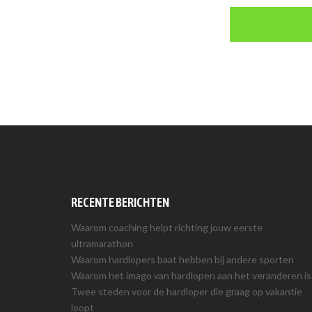
RECENTE BERICHTEN
Waarom coaching helpt richting jouw eerste
ultramarathon
Waarom hardlopers baat hebben bij andere sporten
Waarom het imago van hardlopen aan het veranderen is
Twee steden voor de hardloper die graag op vakantie
loopt