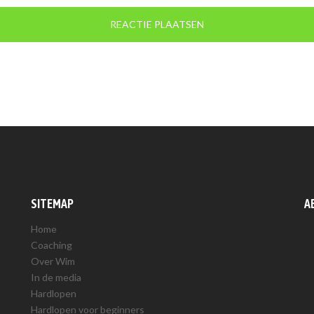
SITEMAP
A
Home
Coaching
Over Wim
In de media
Hardlopen
Hardlopen voor beginners