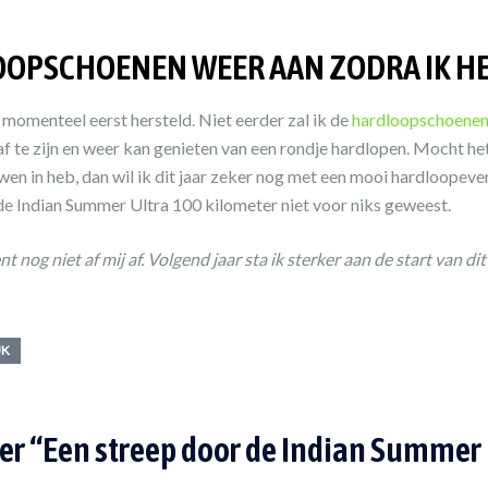
OOPSCHOENEN WEER AAN ZODRA IK H
k momenteel eerst hersteld. Niet eerder zal ik de
hardloopschoene
e af te zijn en weer kan genieten van een rondje hardlopen. Mocht h
uwen in heb, dan wil ik dit jaar zeker nog met een mooi hardloopeve
g de Indian Summer Ultra 100 kilometer niet voor niks geweest.
 nog niet af mij af. Volgend jaar sta ik sterker aan de start van di
JK
er “
Een streep door de Indian Summer 