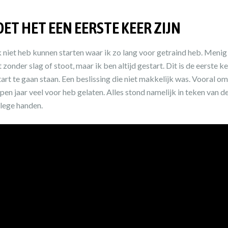
ET HET EEN EERSTE KEER ZIJN
ik niet heb kunnen starten waar ik zo lang voor getraind heb. Menig
zonder slag of stoot, maar ik ben altijd gestart. Dit is de eerste k
tart te gaan staan. Een beslissing die niet makkelijk was. Vooral om
pen jaar veel voor heb gelaten. Alles stond namelijk in teken van 
 lege handen.