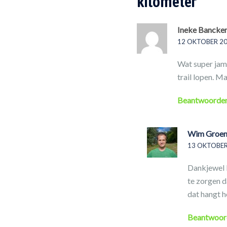
kilometer
”
Ineke Bancke
12 OKTOBER 20
Wat super jamm
trail lopen. M
Beantwoorde
Wim Groen
13 OKTOBER
Dankjewel I
te zorgen d
dat hangt h
Beantwoor