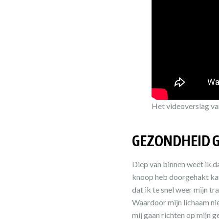
Het videoverslag va
GEZONDHEID G
Diep van binnen weet ik dat
knoop heb doorgehakt kan 
dat ik te snel weer mijn t
Waardoor mijn lichaam ni
mij gaan richten op mijn g