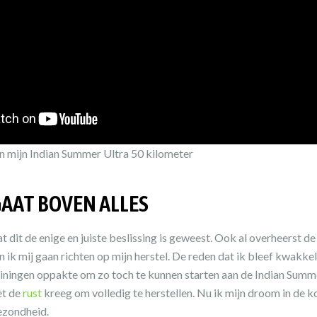
n mijn Indian Summer Ultra 50 kilometer
AAT BOVEN ALLES
 dit de enige en juiste beslissing is geweest. Ook al overheerst de 
ik mij gaan richten op mijn herstel. De reden dat ik bleef kwakke
rainingen oppakte om zo toch te kunnen starten aan de Indian Summ
et de
rust
kreeg om volledig te herstellen. Nu ik mijn droom in de k
ezondheid.