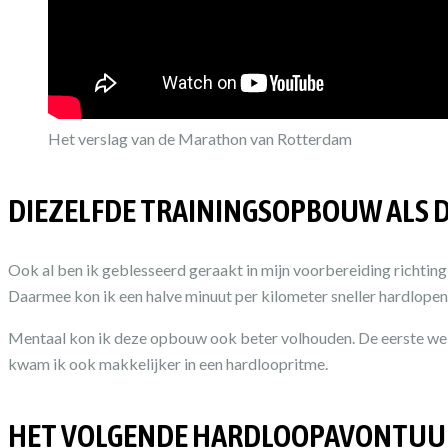
Het verslag van de Marathon van Rotterdam
DIEZELFDE TRAININGSOPBOUW ALS
Ook al ben ik geblesseerd geraakt in mijn voorbereiding richtin
Daarmee kon ik een halve minuut per kilometer sneller hardlopen.
Mentaal kon ik deze opbouw ook beter volhouden. De eerste weken
kwam ik ook makkelijker in een hardloopritme.
HET VOLGENDE HARDLOOPAVONTUU