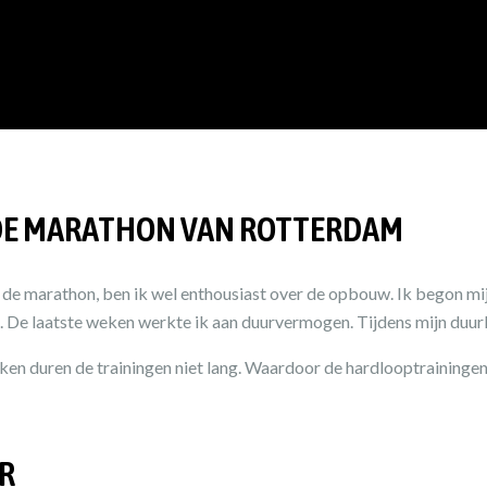
 DE MARATHON VAN ROTTERDAM
g de marathon, ben ik wel enthousiast over de opbouw. Ik begon mi
 De laatste weken werkte ik aan duurvermogen. Tijdens mijn duurlo
 duren de trainingen niet lang. Waardoor de hardlooptrainingen ma
R