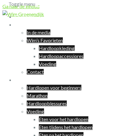
Toggle menu
Ga naar de inhoud
Coaching
Over Wim
In de media
Wim’s Favorieten
Hardloopkleding
Hardloopaccessiores
Voeding
Contact
Hardlopen
Hardlopen voor beginners
Marathon
Hardloopblessures
Voeding
Eten voor het hardlopen
Eten tijdens het hardlopen
Eten na het hardlopen