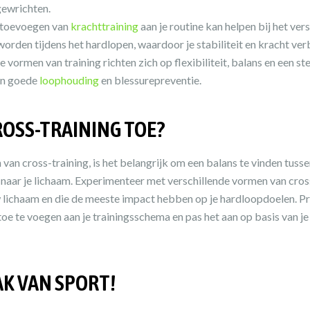
gewrichten.
toevoegen van
krachttraining
aan je routine kan helpen bij het ver
rden tijdens het hardlopen, waardoor je stabiliteit en kracht ver
 vormen van training richten zich op flexibiliteit, balans en een st
een goede
loophouding
en blessurepreventie.
ROSS-TRAINING TOE?
van cross-training, is het belangrijk om een balans te vinden tusse
en naar je lichaam. Experimenteer met verschillende vormen van cro
 lichaam en die de meeste impact hebben op je hardloopdoelen. P
toe te voegen aan je trainingsschema en pas het aan op basis van je
AK VAN SPORT!