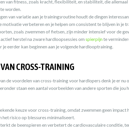
n van fitness, zoals kracht, flexibiliteit, en stabiliteit, die allemaa
 te worden.
en van variatie aan je trainingsroutine houdt de dingen interessan
je motivatie verbeteren en je helpen om consistent te blijven in je tr
rten, zoals zwemmen of fietsen, zijn minder intensief voor de ge
 actief herstel na zware hardloopsessies om
spierpijn
te vermindere
 je eerder kan beginnen aan je volgende hardlooptraining.
VAN CROSS-TRAINING
van de voordelen van cross-training voor hardlopers denk je er nu
Hieronder staan een aantal voorbeelden van andere sporten die jou 
tekende keuze voor cross-training, omdat zwemmen geen impact he
n het risico op blessures minimaliseert.
terkt de beenspieren en verbetert de cardiovasculaire conditie, te