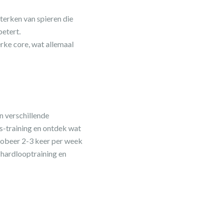
sterken van spieren die
betert.
erke core, wat allemaal
n verschillende
ss-training en ontdek wat
robeer 2-3 keer per week
 hardlooptraining en