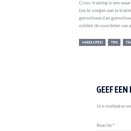
Cross-training is een waa
toe te voegen aan je traini
gemotiveerd en gemotiveer
ontdek de voordelen van 
HARDLOPEN
TIPS
TR
GEEF EEN
Je e-mailadres wo
Reactie
*