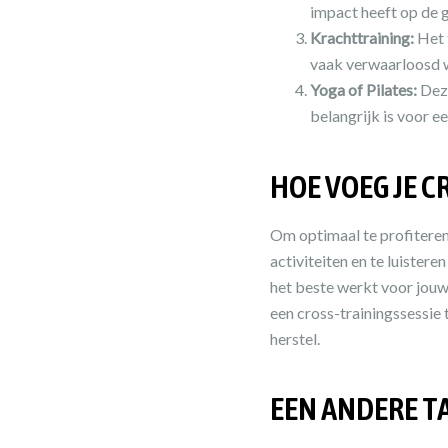
impact heeft op de 
Krachttraining:
Het 
vaak verwaarloosd wo
Yoga of Pilates:
Deze
belangrijk is voor 
HOE VOEG JE C
Om optimaal te profiteren 
activiteiten en te luister
het beste werkt voor jouw
een cross-trainingssessie 
herstel.
EEN ANDERE T