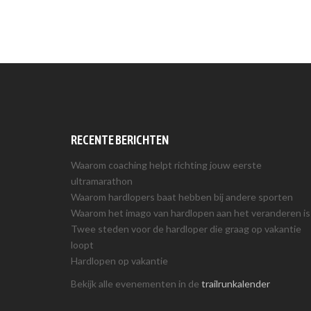
RECENTE BERICHTEN
Waarom coaching helpt richting jouw eerste
ultramarathon
Waarom hardlopers baat hebben bij andere sporten
Waarom het imago van hardlopen aan het veranderen is
Twee steden voor de hardloper die graag op vakantie
loopt
Hardlopen op vakantie
Bekijk alle evenementen in de
trailrunkalender