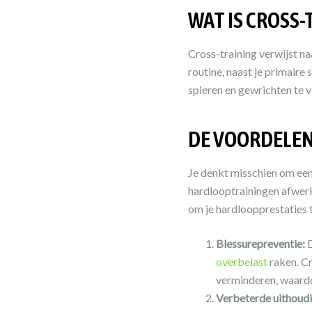
WAT IS CROSS-
Cross-training verwijst n
routine, naast je primaire 
spieren en gewrichten te 
DE VOORDELE
Je denkt misschien om een
hardlooptrainingen afwerk
om je hardloopprestaties 
Blessurepreventie:
D
overbelast
raken. Cr
verminderen, waardo
Verbeterde uithoud