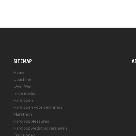
SITEMAP
A
Home
Coaching
Over Wim
In de media
Hardlopen
Hardlopen voor beginners
Marathon
Hardloopblessures
Hardloopwedstrijdverslagen
Trailrunnen