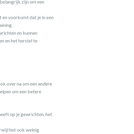
l belangrijk zijn om een
t en voorkomt dat je in een
aining.
wrichten en kunnen
n en het herstel te
 ook over na om een andere
helpen om een betere
eft op je gewrichten, het
rwijl het ook weinig