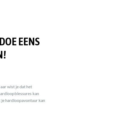
 DOE EENS
N!
ar wist je dat het
 hardloopblessures kan
t je hardloopavontuur kan