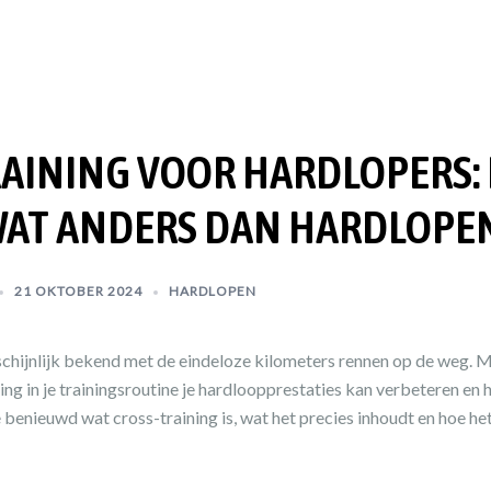
AINING VOOR HARDLOPERS:
AT ANDERS DAN HARDLOPE
21 OKTOBER 2024
HARDLOPEN
chijnlijk bekend met de eindeloze kilometers rennen op de weg. Ma
ng in je trainingsroutine je hardloopprestaties kan verbeteren en
benieuwd wat cross-training is, wat het precies inhoudt en hoe he