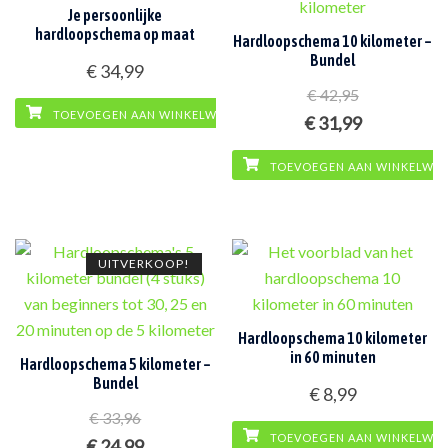
Je persoonlijke
hardloopschema op maat
Hardloopschema 10 kilometer –
Bundel
€
34,99
€
42,95
TOEVOEGEN AAN WINKELWAGEN
Oorspronkelijke
Huidige
€
31,99
prijs
prijs
TOEVOEGEN AAN WINKELWA
was:
is:
€ 42,95.
€ 31,99.
UITVERKOOP!
Hardloopschema 10 kilometer
in 60 minuten
Hardloopschema 5 kilometer –
Bundel
€
8,99
€
33,96
TOEVOEGEN AAN WINKELWA
Oorspronkelijke
Huidige
€
24,99