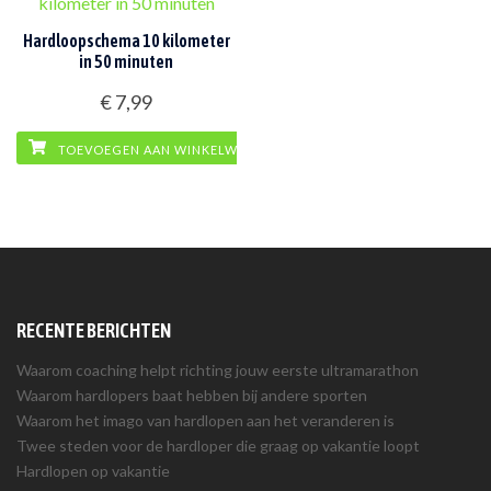
Hardloopschema 10 kilometer
in 50 minuten
€
7,99
TOEVOEGEN AAN WINKELWAGEN
RECENTE BERICHTEN
Waarom coaching helpt richting jouw eerste ultramarathon
Waarom hardlopers baat hebben bij andere sporten
Waarom het imago van hardlopen aan het veranderen is
Twee steden voor de hardloper die graag op vakantie loopt
Hardlopen op vakantie