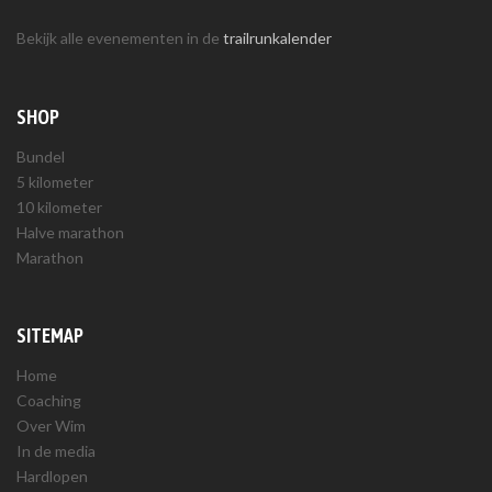
Bekijk alle evenementen in de
trailrunkalender
SHOP
Bundel
5 kilometer
10 kilometer
Halve marathon
Marathon
SITEMAP
Home
Coaching
Over Wim
In de media
Hardlopen