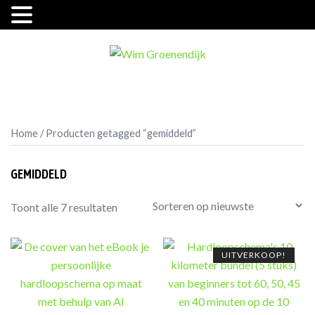
Ga
naar
de
inhoud
Home
/ Producten getagged “gemiddeld”
GEMIDDELD
Gesorteerd
Toont alle 7 resultaten
op
nieuwste
UITVERKOOP!