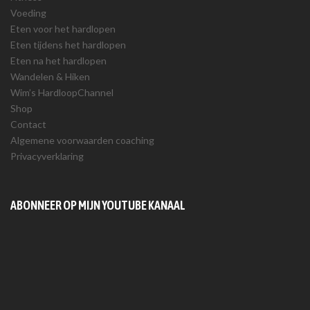
Voeding
Eten voor het hardlopen
Eten tijdens het hardlopen
Eten na het hardlopen
Wandelen & Hiken
Wim’s HardloopChannel
Shop
Contact
Algemene voorwaarden coaching
Privacyverklaring
ABONNEER OP MIJN YOUTUBE KANAAL