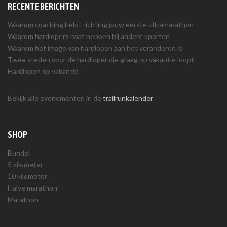
RECENTE BERICHTEN
Waarom coaching helpt richting jouw eerste ultramarathon
Waarom hardlopers baat hebben bij andere sporten
Waarom het imago van hardlopen aan het veranderen is
Twee steden voor de hardloper die graag op vakantie loopt
Hardlopen op vakantie
Bekijk alle evenementen in de
trailrunkalender
SHOP
Bundel
5 kilometer
10 kilometer
Halve marathon
Marathon