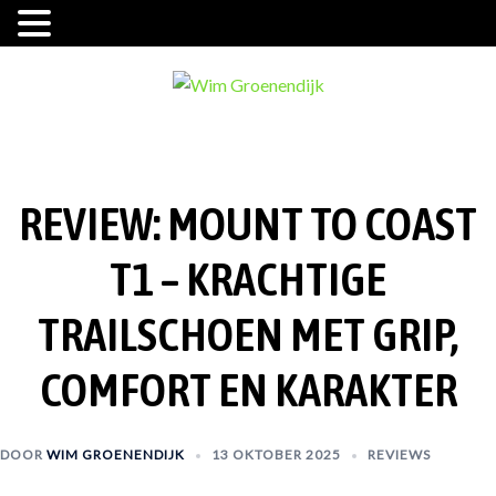
Ga
naar
de
inhoud
REVIEW: MOUNT TO COAST
T1 – KRACHTIGE
TRAILSCHOEN MET GRIP,
COMFORT EN KARAKTER
DOOR
WIM GROENENDIJK
13 OKTOBER 2025
REVIEWS