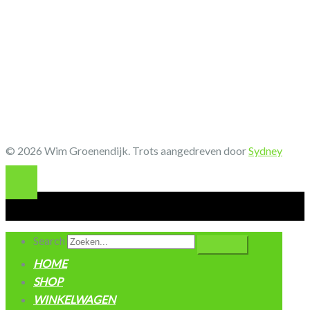
© 2026 Wim Groenendijk. Trots aangedreven door
Sydney
Search
HOME
SHOP
WINKELWAGEN