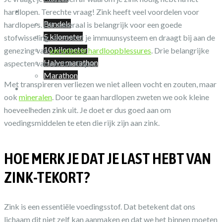
Shop
hardlopen. Terechte vraag! Zink heeft veel voordelen voor
Bundels
hardlopers. Dit mineraal is belangrijk voor een goede
5 kilometer
stofwisseling, versterkt je immuunsysteem en draagt bij aan de
10 kilometer
genezing van
vervelende hardloopblessures
. Drie belangrijke
Halve marathon
aspecten van een hardloper.
Marathon
Met transpireren verliezen we niet alleen vocht en zouten, maar
Winkelwagen
ook
mineralen
. Door te gaan hardlopen zweten we ook kleine
hoeveelheden zink uit. Je doet er dus goed aan om
voedingsmiddelen te eten die rijk zijn aan zink.
HOE MERK JE DAT JE LAST HEBT VAN
ZINK-TEKORT?
Zink is een essentiële voedingsstof. Dat betekent dat ons
lichaam dit niet zelf kan aanmaken en dat we het binnen moeten