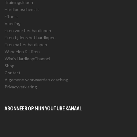
Trainingslopen
Hardloopschema’s
Fitness
Voeding
Eten voor het hardlopen
Eten tijdens het hardlopen
Eten na het hardlopen
Wandelen & Hiken
Wim’s HardloopChannel
Shop
Contact
Algemene voorwaarden coaching
Privacyverklaring
ABONNEER OP MIJN YOUTUBE KANAAL