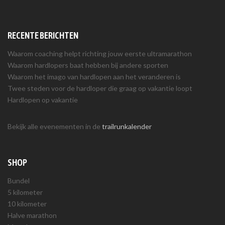
RECENTE BERICHTEN
Waarom coaching helpt richting jouw eerste ultramarathon
Waarom hardlopers baat hebben bij andere sporten
Waarom het imago van hardlopen aan het veranderen is
Twee steden voor de hardloper die graag op vakantie loopt
Hardlopen op vakantie
Bekijk alle evenementen in de
trailrunkalender
SHOP
Bundel
5 kilometer
10 kilometer
Halve marathon