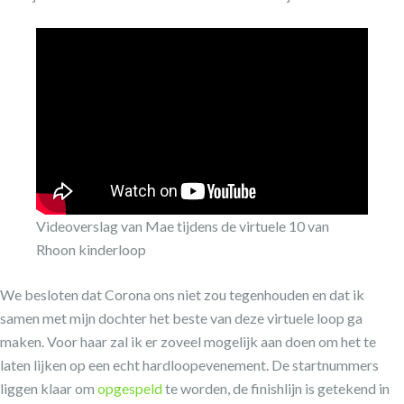
Videoverslag van Mae tijdens de virtuele 10 van
Rhoon kinderloop
We besloten dat Corona ons niet zou tegenhouden en dat ik
samen met mijn dochter het beste van deze virtuele loop ga
maken. Voor haar zal ik er zoveel mogelijk aan doen om het te
laten lijken op een echt hardloopevenement. De startnummers
liggen klaar om
opgespeld
te worden, de finishlijn is getekend in