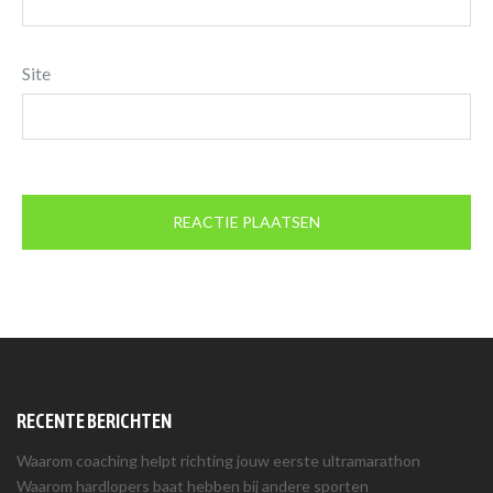
Site
RECENTE BERICHTEN
Waarom coaching helpt richting jouw eerste ultramarathon
Waarom hardlopers baat hebben bij andere sporten