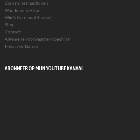
Eten na het hardlopen
Wandelen & Hiken
Wim’s HardloopChannel
Shop
Contact
Algemene voorwaarden coaching
Privacyverklaring
ABONNEER OP MIJN YOUTUBE KANAAL