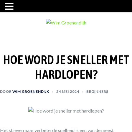
Ga
naar
de
inhoud
HOE WORD JE SNELLER MET
HARDLOPEN?
DOOR
WIM GROENENDIJK
24 MEI 2024
BEGINNERS
Het streven naar verbeterde snelheid is een van de meest