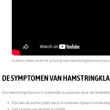
In deze video vertel ik je hoe je een hamstringblessure ka
DE SYMPTOMEN VAN HAMSTRINGKL
Een hamstringblessure is makkelijk te plaatsen door de duidelij
Pijn aan de achterzijde van je bovenbeen tijdens het hardl
Het buigen van de knie is pijnlijk