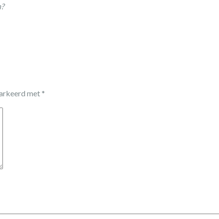
n?
markeerd met
*