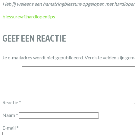
Heb jij weleens een hamstringblessure opgelopen met hardlope
blessurevrij
hardlopen
tips
GEEF EEN REACTIE
Je e-mailadres wordt niet gepubliceerd.
Vereiste velden zijn ge
Reactie
*
Naam
*
E-mail
*