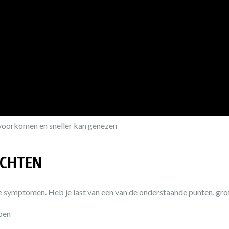
n voorkomen en sneller kan genezen
ACHTEN
ke symptomen. Heb je last van een van de onderstaande punten, grot
open