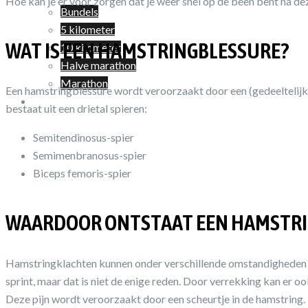
Hoe kan je er voor zorgen dat je weer snel op de been bent na d
Bundels
5 kilometer
WAT IS EEN HAMSTRINGBLESSURE?
10 kilometer
Halve marathon
Marathon
Een hamstringblessure wordt veroorzaakt door een (gedeeltelijke
Winkelwagen
bestaat uit een drietal spieren:
Semitendinosus-spier
Semimenbranosus-spier
Biceps femoris-spier
WAARDOOR ONTSTAAT EEN HAMSTRI
Hamstringklachten kunnen onder verschillende omstandigheden on
sprint, maar dat is niet de enige reden. Door verrekking kan er ook
Deze pijn wordt veroorzaakt door een scheurtje in de hamstring.