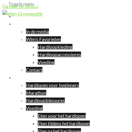
Toggle menu
Ga naar de inhoud
Coaching
Over Wim
In de media
Wim’s Favorieten
Hardloopkleding
Hardloopaccessiores
Voeding
Contact
Hardlopen
Hardlopen voor beginners
Marathon
Hardloopblessures
Voeding
Eten voor het hardlopen
Eten tijdens het hardlopen
Eten na het hardlopen