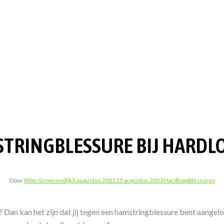
TRINGBLESSURE BIJ HARDL
Door
Wim Groenendijk
3 augustus 2022
15 augustus 2022
Hardloopblessures
pen? Dan kan het zijn dat jij tegen een hamstringblessure bent aan