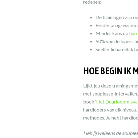
redenen:
De trainingen zijn o
Eerder progressie in
Minder kans op
har
90% van de lopers h
Sneller lichamelijk he
HOE BEGIN IK
Lijkt jou deze trainingsm
met souplesse-intervallen.
boek ‘
Het Duurloopmisve
hardlopers van elk niveau
methodes. Je hebt hardloo
Heb jij weleens de soupl