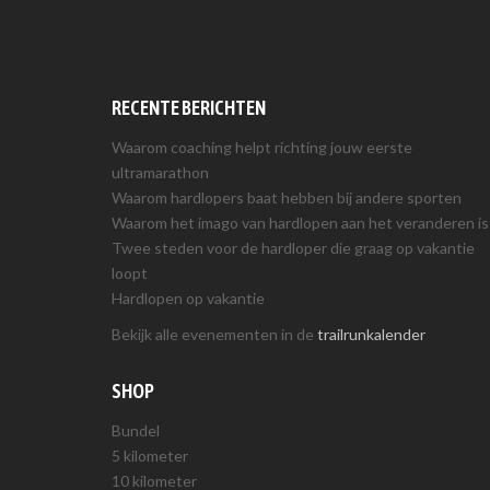
RECENTE BERICHTEN
Waarom coaching helpt richting jouw eerste
ultramarathon
Waarom hardlopers baat hebben bij andere sporten
Waarom het imago van hardlopen aan het veranderen is
Twee steden voor de hardloper die graag op vakantie
loopt
Hardlopen op vakantie
Bekijk alle evenementen in de
trailrunkalender
SHOP
Bundel
5 kilometer
10 kilometer