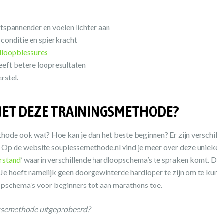
ntspannender en voelen lichter aan
 conditie en spierkracht
dloopblessures
eeft betere loopresultaten
rstel.
 MET DEZE TRAININGSMETHODE?
ethode ook wat? Hoe kan je dan het beste beginnen
? Er zijn versch
 Op de website souplessemethode.nl vind je meer over deze unieke tr
rstand
’ waarin verschillende hardloopschema’s te spraken komt. Di
. Je hoeft namelijk geen doorgewinterde hardloper te zijn om te k
pschema's voor beginners tot aan marathons toe.
essemethode uitgeprobeerd?