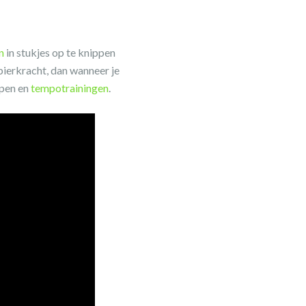
n
in stukjes op te knippen
spierkracht, dan wanneer je
open en
tempotrainingen
.