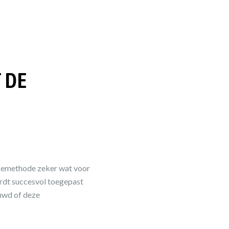
 DE
ssemethode zeker wat voor
ordt succesvol toegepast
euwd of deze