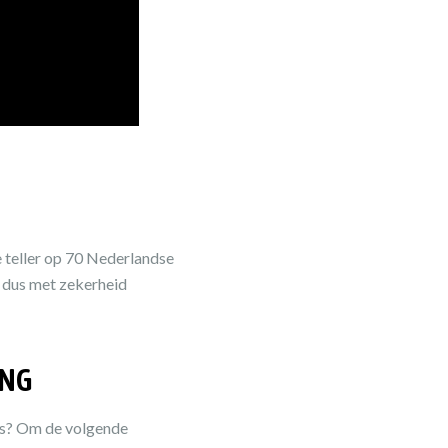
e teller op 70 Nederlandse
n dus met zekerheid
ING
es? Om de volgende