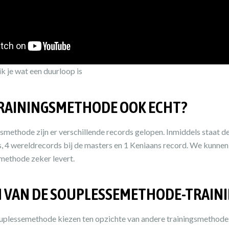
ik je wat een duurloop is
RAININGSMETHODE OOK ECHT?
smethode zijn er verschillende records gelopen. Inmiddels staat d
ds, 4 wereldrecords bij de masters en 1 Keniaans record. We kunne
smethode
zeker levert.
 VAN DE SOUPLESSEMETHODE-TRAIN
uplessemethode kiezen ten opzichte van andere trainingsmethod