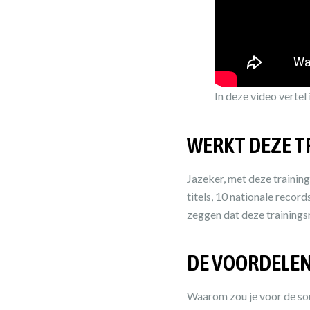
In deze video vertel 
WERKT DEZE T
Jazeker, met deze training
titels, 10 nationale recor
zeggen dat deze training
DE VOORDELEN
Waarom zou je voor de so