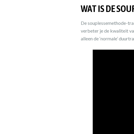
WAT IS DE SO
De souplessemethode-trai
verbeter je de kwaliteit v
alleen de ‘normale’ duurt