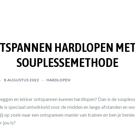
TSPANNEN HARDLOPEN MET
SOUPLESSEMETHODE
8 AUGUSTUS 2022
HARDLOPEN
f leggen en lekker ontspannen kunnen hardlopen? Dan is de souple
e is speciaal ontwikkeld voor de midden en lange afstanden en w
jij op zoek naar een ontspannen manier van trainen en ben je beni
 jou is?