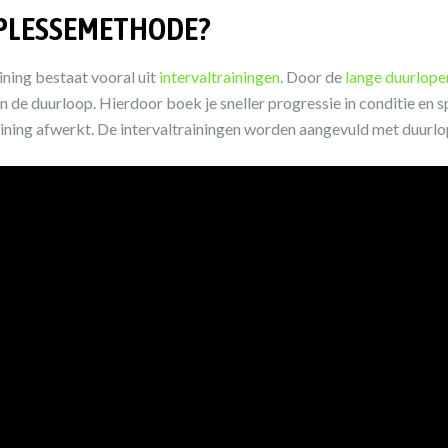
UPLESSEMETHODE?
ning bestaat vooral uit
intervaltrainingen
. Door de
lange duurlope
an de duurloop. Hierdoor boek je sneller progressie in conditie en 
raining afwerkt. De intervaltrainingen worden aangevuld met duurl