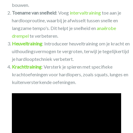
bouwen.
Toename van snelheid
: Voeg
intervaltraining
toe aan je
hardlooproutine, waarbij je afwisselt tussen snelle en
langzame tempo's. Dit helpt je snelheid en
anaërobe
drempel
te verbeteren.
Heuveltraining
: Introduceer heuveltraining om je kracht en
uithoudingsvermogen te vergroten, terwijl je tegelijkertijd
je hardlooptechniek verbetert.
Krachttraining
: Versterk je spieren met specifieke
krachtoefeningen voor hardlopers, zoals squats, lunges en
kuitenversterkende oefeningen.