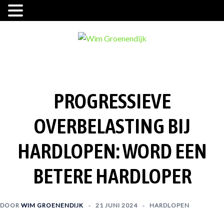
Ga
naar
de
inhoud
PROGRESSIEVE
OVERBELASTING BIJ
HARDLOPEN: WORD EEN
BETERE HARDLOPER
DOOR
WIM GROENENDIJK
21 JUNI 2024
HARDLOPEN