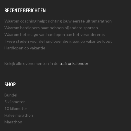
RECENTE BERICHTEN
Waarom coaching helpt richting jouw eerste ultramarathon
Waarom hardlopers baat hebben bij andere sporten
Waarom het imago van hardlopen aan het veranderen is
Twee steden voor de hardloper die graag op vakantie loopt
Hardlopen op vakantie
Bekijk alle evenementen in de
trailrunkalender
SHOP
Bundel
5 kilometer
10 kilometer
Halve marathon
Marathon