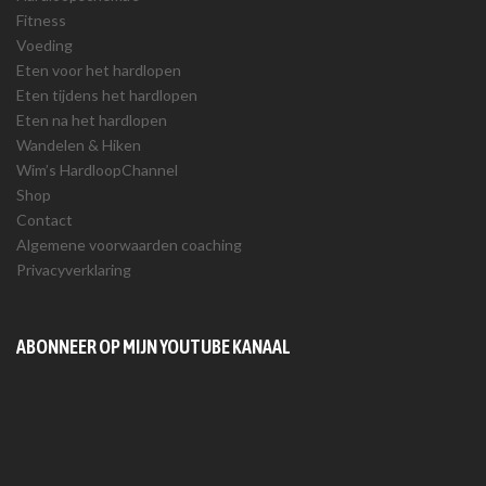
Fitness
Voeding
Eten voor het hardlopen
Eten tijdens het hardlopen
Eten na het hardlopen
Wandelen & Hiken
Wim’s HardloopChannel
Shop
Contact
Algemene voorwaarden coaching
Privacyverklaring
ABONNEER OP MIJN YOUTUBE KANAAL