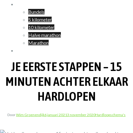
Shop
Bundels
5 kilometer
10 kilometer
Halve marathon
Marathon
Winkelwagen
JE EERSTE STAPPEN – 15
MINUTEN ACHTER ELKAAR
HARDLOPEN
Door
Wim Groenendijk
6 januari 2021
3 november 2020
Hardloopschema's