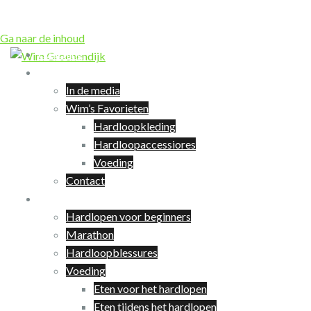
Ga naar de inhoud
Coaching
Over Wim
In de media
Wim’s Favorieten
Hardloopkleding
Hardloopaccessiores
Voeding
Contact
Hardlopen
Hardlopen voor beginners
Marathon
Hardloopblessures
Voeding
Eten voor het hardlopen
Eten tijdens het hardlopen