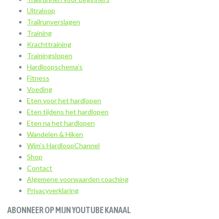
Ultraloop
Trailrunverslagen
Training
Krachttraining
Trainingslopen
Hardloopschema’s
Fitness
Voeding
Eten voor het hardlopen
Eten tijdens het hardlopen
Eten na het hardlopen
Wandelen & Hiken
Wim’s HardloopChannel
Shop
Contact
Algemene voorwaarden coaching
Privacyverklaring
ABONNEER OP MIJN YOUTUBE KANAAL