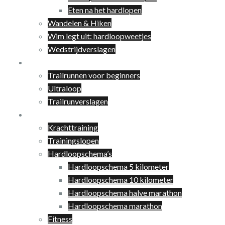
Eten na het hardlopen
Wandelen & Hiken
Wim legt uit: hardloopweetjes
Wedstrijdverslagen
Trailrunnen
Trailrunnen voor beginners
Ultraloop
Trailrunverslagen
Training
Krachttraining
Trainingslopen
Hardloopschema’s
Hardloopschema 5 kilometer
Hardloopschema 10 kilometer
Hardloopschema halve marathon
Hardloopschema marathon
Fitness