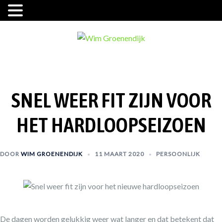
Ga
naar
de
inhoud
SNEL WEER FIT ZIJN VOOR
HET HARDLOOPSEIZOEN
DOOR
WIM GROENENDIJK
11 MAART 2020
PERSOONLIJK
De dagen worden gelukkig weer wat langer en dat betekent dat