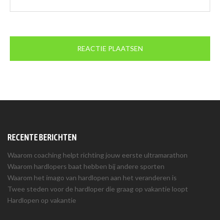
RECENTE BERICHTEN
Waarom coaching helpt richting jouw eerste ultramarathon
Waarom hardlopers baat hebben bij andere sporten
Waarom het imago van hardlopen aan het veranderen is
Twee steden voor de hardloper die graag op vakantie loopt
Hardlopen op vakantie