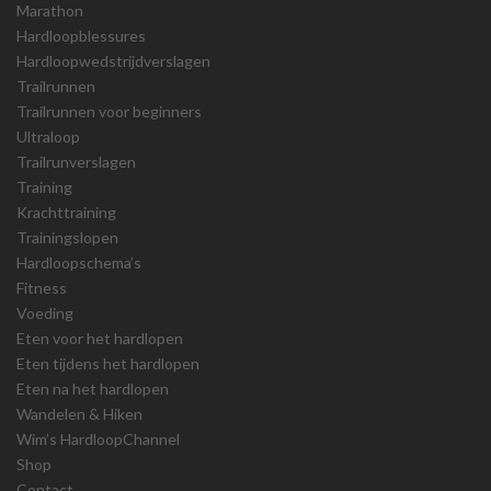
Marathon
Hardloopblessures
Hardloopwedstrijdverslagen
Trailrunnen
Trailrunnen voor beginners
Ultraloop
Trailrunverslagen
Training
Krachttraining
Trainingslopen
Hardloopschema’s
Fitness
Voeding
Eten voor het hardlopen
Eten tijdens het hardlopen
Eten na het hardlopen
Wandelen & Hiken
Wim’s HardloopChannel
Shop
Contact