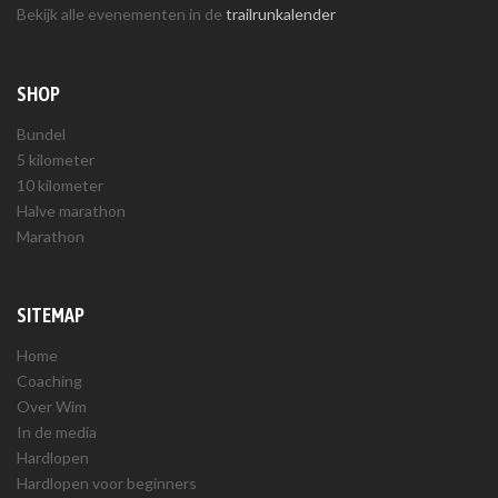
Bekijk alle evenementen in de
trailrunkalender
SHOP
Bundel
5 kilometer
10 kilometer
Halve marathon
Marathon
SITEMAP
Home
Coaching
Over Wim
In de media
Hardlopen
Hardlopen voor beginners