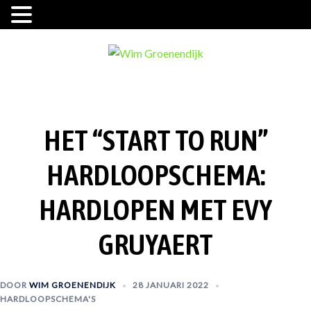
Ga
naar
de
inhoud
HET “START TO RUN”
HARDLOOPSCHEMA:
HARDLOPEN MET EVY
GRUYAERT
DOOR
WIM GROENENDIJK
28 JANUARI 2022
HARDLOOPSCHEMA'S