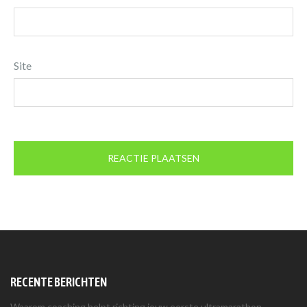
Site
RECENTE BERICHTEN
Waarom coaching helpt richting jouw eerste ultramarathon