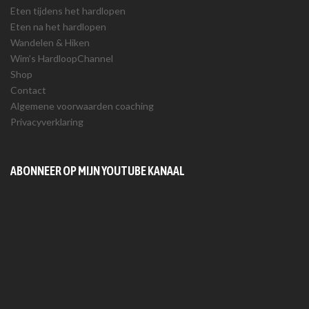
Eten tijdens het hardlopen
Eten na het hardlopen
Wandelen & Hiken
Wim’s HardloopChannel
Shop
Contact
Algemene voorwaarden coaching
Privacyverklaring
ABONNEER OP MIJN YOUTUBE KANAAL