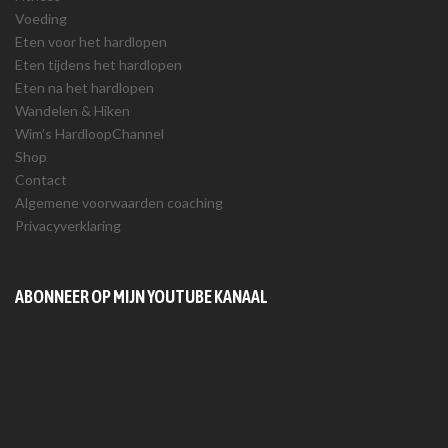
Voeding
Eten voor het hardlopen
Eten tijdens het hardlopen
Eten na het hardlopen
Wandelen & Hiken
Wim’s HardloopChannel
Shop
Contact
Algemene voorwaarden coaching
Privacyverklaring
ABONNEER OP MIJN YOUTUBE KANAAL