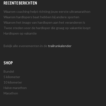
RECENTE BERICHTEN
Waarom coaching helpt richting jouw eerste ultramarathon
Waarom hardlopers baat hebben bij andere sporten
Waarom het imago van hardlopen aan het veranderen is
Twee steden voor de hardloper die graag op vakantie loopt
Hardlopen op vakantie
Bekijk alle evenementen in de
trailrunkalender
SHOP
Bundel
5 kilometer
10 kilometer
Halve marathon
Marathon