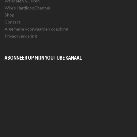
Wandelen & Hiken
Wim’s HardloopChannel
Shop
Contact
Algemene voorwaarden coaching
Privacyverklaring
ABONNEER OP MIJN YOUTUBE KANAAL