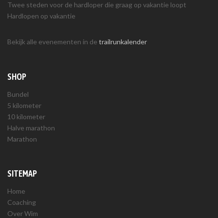
Twee steden voor de hardloper die graag op vakantie loopt
Hardlopen op vakantie
Bekijk alle evenementen in de
trailrunkalender
SHOP
Bundel
5 kilometer
10 kilometer
Halve marathon
Marathon
SITEMAP
Home
Coaching
Over Wim