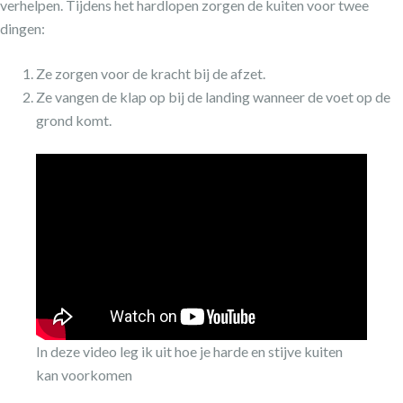
verhelpen. Tijdens het hardlopen zorgen de kuiten voor twee
dingen:
Ze zorgen voor de kracht bij de afzet.
Ze vangen de klap op bij de landing wanneer de voet op de
grond komt.
In deze video leg ik uit hoe je harde en stijve kuiten
kan voorkomen