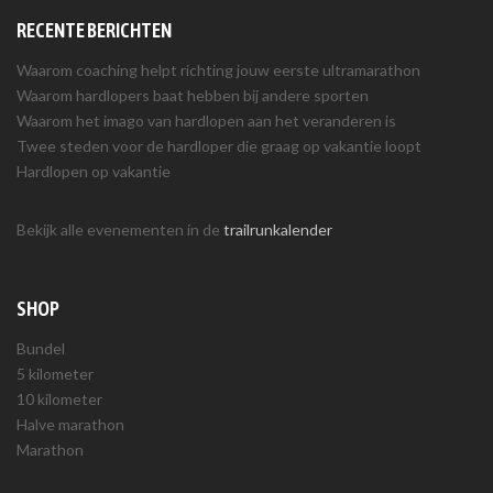
RECENTE BERICHTEN
Waarom coaching helpt richting jouw eerste ultramarathon
Waarom hardlopers baat hebben bij andere sporten
Waarom het imago van hardlopen aan het veranderen is
Twee steden voor de hardloper die graag op vakantie loopt
Hardlopen op vakantie
Bekijk alle evenementen in de
trailrunkalender
SHOP
Bundel
5 kilometer
10 kilometer
Halve marathon
Marathon