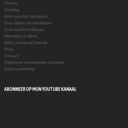
Fitness
Voeding
Eten voor het hardlopen
Eten tijdens het hardlopen
Eten na het hardlopen
Wandelen & Hiken
Wim’s HardloopChannel
Shop
Contact
Algemene voorwaarden coaching
Privacyverklaring
ABONNEER OP MIJN YOUTUBE KANAAL