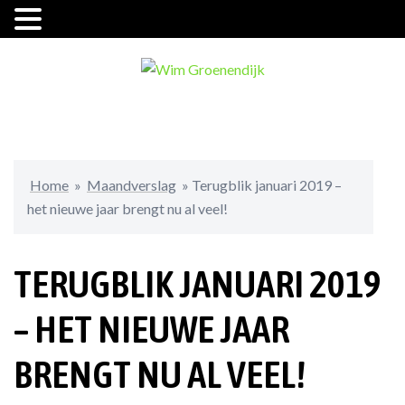
Ga
naar
de
inhoud
Home
»
Maandverslag
»
Terugblik januari 2019 –
het nieuwe jaar brengt nu al veel!
TERUGBLIK JANUARI 2019
– HET NIEUWE JAAR
BRENGT NU AL VEEL!