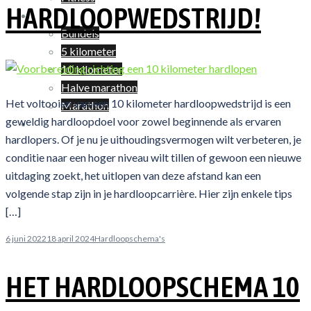
HARDLOOPWEDSTRIJD!
Shop
Bundels
5 kilometer
10 kilometer
Halve marathon
Het voltooien van een 10 kilometer hardloopwedstrijd is een
Marathon
geweldig hardloopdoel voor zowel beginnende als ervaren
Winkelwagen
hardlopers. Of je nu je uithoudingsvermogen wilt verbeteren, je
conditie naar een hoger niveau wilt tillen of gewoon een nieuwe
uitdaging zoekt, het uitlopen van deze afstand kan een
volgende stap zijn in je hardloopcarrière. Hier zijn enkele tips
[…]
6 juni 2022
18 april 2024
Hardloopschema's
HET HARDLOOPSCHEMA 10