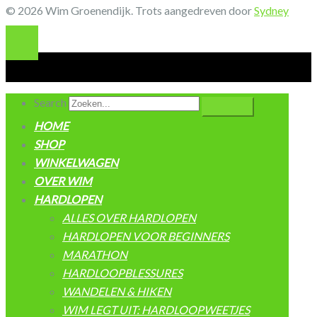
© 2026 Wim Groenendijk. Trots aangedreven door
Sydney
Search
HOME
SHOP
WINKELWAGEN
OVER WIM
HARDLOPEN
ALLES OVER HARDLOPEN
HARDLOPEN VOOR BEGINNERS
MARATHON
HARDLOOPBLESSURES
WANDELEN & HIKEN
WIM LEGT UIT: HARDLOOPWEETJES