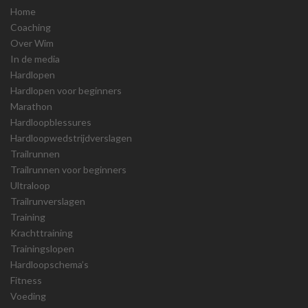
Home
Coaching
Over Wim
In de media
Hardlopen
Hardlopen voor beginners
Marathon
Hardloopblessures
Hardloopwedstrijdverslagen
Trailrunnen
Trailrunnen voor beginners
Ultraloop
Trailrunverslagen
Training
Krachttraining
Trainingslopen
Hardloopschema’s
Fitness
Voeding