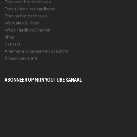
Eten voor het hardlopen
Eten tijdens het hardlopen
Eten na het hardlopen
Wandelen & Hiken
Wim’s HardloopChannel
Shop
Contact
Algemene voorwaarden coaching
Privacyverklaring
ABONNEER OP MIJN YOUTUBE KANAAL